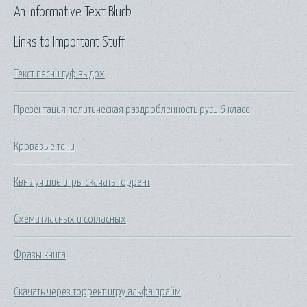
An Informative Text Blurb
Links to Important Stuff
Текст песни гуф выдох
Презентация политическая раздробленность руси 6 класс
Кровавые тени
Квн лучшие игры скачать торрент
Схема гласных и согласных
Фразы книга
Скачать через торрент игру альфа прайм