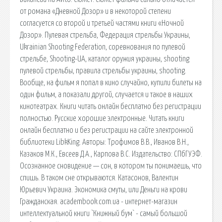
от романа «Дневной Дозор» и в некоторой степени
согласуется со второй и третьей частями книги «Ночной
Дозор». Пулевая стрельба, Федерация стрельбы Украины,
Ukrainian Shooting Federation, соревнования по пулевой
стрельбе, Shooting-UA, каталог оружия украины, shooting
пулевой стрельбы, правила стрельбы украины, shooting.
Вообще, на фильм я попал в кино случайно, купили билеты на
один фильм, а показали другой, случается и такое в наших
кинотеатрах. Книги читать онлайн бесплатно без регистрации
полностью. Русские хорошие электронные. Читать книги
онлайн бесплатно и без регистрации на сайте электронной
библиотеки LibkKing. Авторы: Трофимов В.В., Иванов В.Н.,
Казаков М.К., Евсеев Д.А., Карпова В.С. Издательство: СПбГУЭФ.
Осознанное сновидение — сон, в котором ты понимаешь, что
спишь. В таком сне открываются. Катасонов, Валентин
Юрьевич Украина. Экономика смуты, или Деньги на крови
Гражданская. academbook.com.ua - интернет-магазин
интеллектуальной книги `Книжный бум` - самый большой