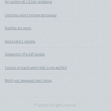
Hp pavilion g6 1024er драйвера
Смотреть через торрент воронины
Клейпас все книги
Книга сара 1 скачать
Конвертер rtf в pdf онлайн
Скачать игровой центр mail ru для warfare
Monty нас замыкали текст песни
© Untitled. All rights reserved.