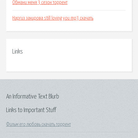
Обмани меня 3 сезон торрент
Наргиз закирова still loving you mp3 скачать
Links
An Informative Text Blurb
Links to Important Stuff
Фильм его любовь скачать торрент