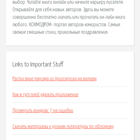
выбор. Читайте книги онлайн или начните карьеру писателя.
Открывайте для себя новых авторов. Здесь вы можете
совершенно бесплатно скачать или прочитать он-лайн книги
любого. ХОХМОДРОМ- портал авторов-юмористов. Самые
свежие смешные стихи, прикольные поздравления.
Links to Important Stuff
Расписание парома из приозерска на валаам
Как в гугл плей удалить приложение
Проверить виндовс 7 на ошибки
Скачать материалы к урокам литературы по обломову