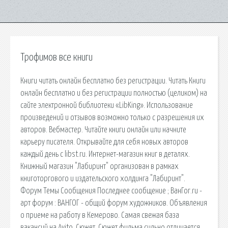
Трофимов все книги
Книги читать онлайн бесплатно без регистрации. Читать Книги
онлайн бесплатно и без регистрации полностью (целиком) на
сайте электронной библиотеки «LibKing». Использование
произведений и отзывов возможно только с разрешения их
авторов. Вебмастер. Читайте книги онлайн или начните
карьеру писателя. Открывайте для себя новых авторов
каждый день с libst.ru. Интернет-магазин книг в деталях.
Книжный магазин "Лабиринт" организован в рамках
книготоргового и издательского холдинга "Лабиринт".
Форум Темы Сообщения Последнее сообщение ; ВанГог.ru -
арт форум : ВАНГОГ - общий форум художников. Объявления
о приеме на работу в Кемерово. Самая свежая база
вакансий на Avito. Сюжет. Сюжет фильма сильно отличается