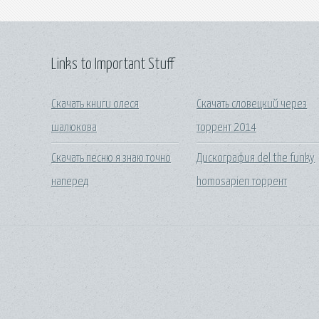
Links to Important Stuff
Скачать книги олеся
Скачать словецкий через
шалюкова
торрент 2014
Скачать песню я знаю точно
Дискография del the funky
наперед
homosapien торрент