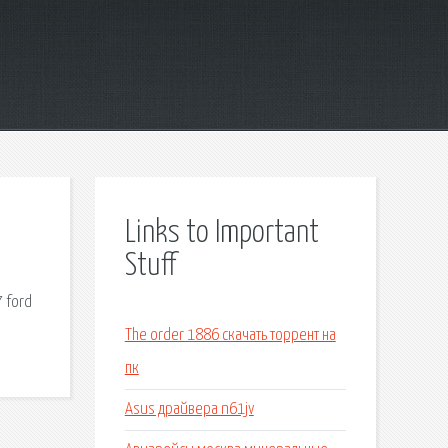
Links to Important
Stuff
 ford
The order 1886 скачать торрент на
пк
Asus драйвера n61jv