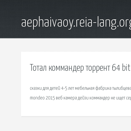
aephaivaoy.reia-lang.or
Тотал коммандер торрент 64 bit
сказки для детей 4-5 лет мебельная фабрика тылибцева 
mondeo 2015 веб камера дейзи коммандер не ищет се