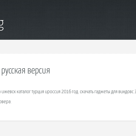
g
 русская версия
ижевск каталог турция ироссия 2016 год. скачать гаджеты для виндовс 7
рвера.