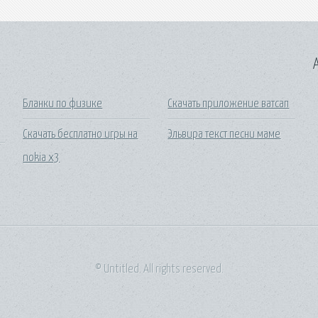
A
Бланки по физике
Скачать приложение ватсап
Скачать бесплатно игры на
Эльвира текст песни маме
nokia x3
© Untitled. All rights reserved.