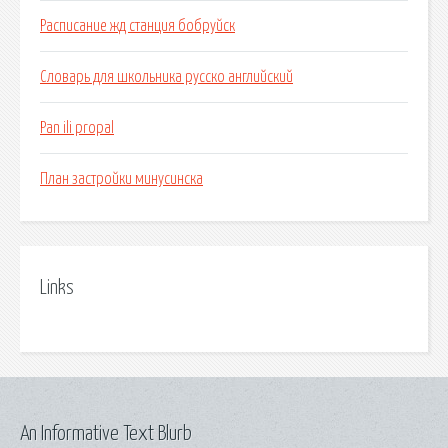
Расписание жд станция бобруйск
Словарь для школьника русско английский
Pan ili propal
План застройки минусинска
Links
An Informative Text Blurb