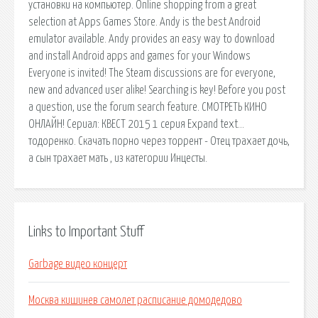
установки на компьютер. Online shopping from a great
selection at Apps Games Store. Andy is the best Android
emulator available. Andy provides an easy way to download
and install Android apps and games for your Windows
Everyone is invited! The Steam discussions are for everyone,
new and advanced user alike! Searching is key! Before you post
a question, use the forum search feature. СМОТРЕТЬ КИНО
ОНЛАЙН! Сериал: КВЕСТ 2015 1 серия Expand text…
тодоренко. Скачать порно через торрент - Отец трахает дочь,
а сын трахает мать , из категории Инцесты.
Links to Important Stuff
Garbage видео концерт
Москва кишинев самолет расписание домодедово