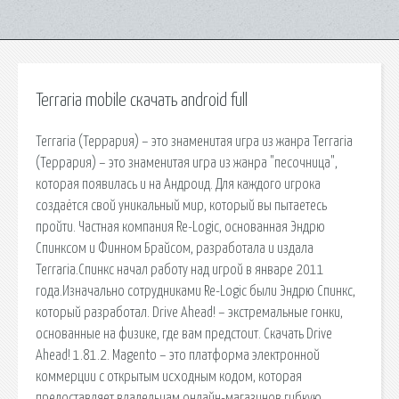
Terraria mobile скачать android full
Terraria (Террария) – это знаменитая игра из жанра Terraria
(Террария) – это знаменитая игра из жанра "песочница",
которая появилась и на Андроид. Для каждого игрока
создаётся свой уникальный мир, который вы пытаетесь
пройти. Частная компания Re-Logic, основанная Эндрю
Спинксом и Финном Брайсом, разработала и издала
Terraria.Спинкс начал работу над игрой в январе 2011
года.Изначально сотрудниками Re-Logic были Эндрю Спинкс,
который разработал. Drive Ahead! – экстремальные гонки,
основанные на физике, где вам предстоит. Скачать Drive
Ahead! 1.81.2. Magento – это платформа электронной
коммерции с открытым исходным кодом, которая
предоставляет владельцам онлайн-магазинов гибкую