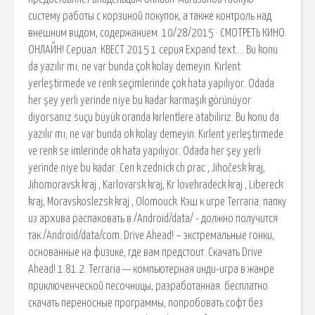
систему работы с корзиной покупок, а также контроль над
внешним видом, содержанием. 10/28/2015 · СМОТРЕТЬ КИНО
ОНЛАЙН! Сериал: КВЕСТ 2015 1 серия Expand text…. Bu konu
da yazılır mı; ne var bunda çok kolay demeyin. Kırlent
yerleştirmede ve renk seçimlerinde çok hata yapılıyor. Odada
her şey yerli yerinde niye bu kadar karmaşık görünüyor
diyorsanız suçu büyük oranda kırlentlere atabiliriz. Bu konu da
yazılır mı; ne var bunda ok kolay demeyin. Kırlent yerleştirmede
ve renk se imlerinde ok hata yapılıyor. Odada her şey yerli
yerinde niye bu kadar. Cen k zednick ch prac , Jihočesk kraj,
Jihomoravsk kraj , Karlovarsk kraj, Kr lovehradeck kraj , Libereck
kraj, Moravskoslezsk kraj , Olomouck. Кэш к игре Terraria: папку
из архива распаковать в /Android/data/ - должно получится
так /Android/data/com. Drive Ahead! – экстремальные гонки,
основанные на физике, где вам предстоит. Скачать Drive
Ahead! 1.81.2. Terraria — компьютерная инди-игра в жанре
приключенческой песочницы, разработанная. бесплатно
скачать переносные программы, попробовать софт без