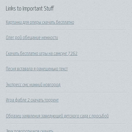
Links to Important Stuff
Картинки для оперы скачать бесплатно
Олег рой обещание нежности
Скачать бесплатно игры на самсунг 7262
Песня вставала я ранешенько текст
Экспресс смс нижний новгород
Игра фабле 2 скачать торрент
Образец заявления заведующей детского сада с просьбой
Звук поворотников скачать