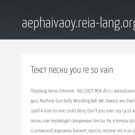
aephaivaoy.reia-lang.or
Текст песни you re so vain
Перевод песни Eminem - KILLSHOT MGK diss с английского
дисс Machine Gun Kelly. Wrecking Ball. We clawed, we chai
spell A love no one could deny. Don’t you ever say I j
песни, как переводят священные тексты. Ну, а теперь п
и испанский варианты (может, просто, потому что я их сл