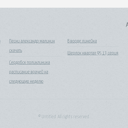
A
о
Песни александр малинин
В ворде линейка
скачать
Шерлок квартал 95 13 серия
Сердобск поликлиника
расписание врачей на
следующую неделю
© Untitled. All rights reserved.