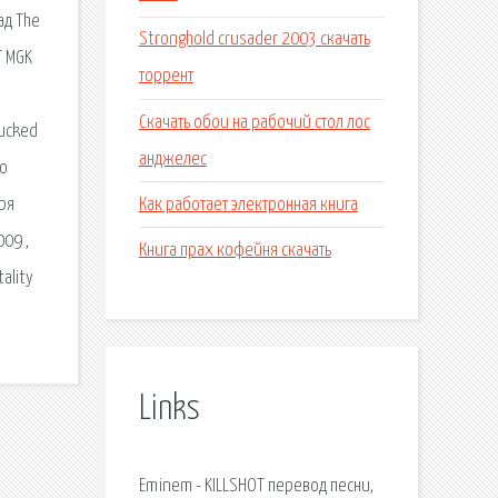
ад The
Stronghold crusader 2003 скачать
T MGK
торрент
Скачать обои на рабочий стол лос
fucked
анджелес
то
Как работает электронная книга
бря
09 ,
Книга прах кофейня скачать
ality
Links
Eminem - KILLSHOT перевод песни,