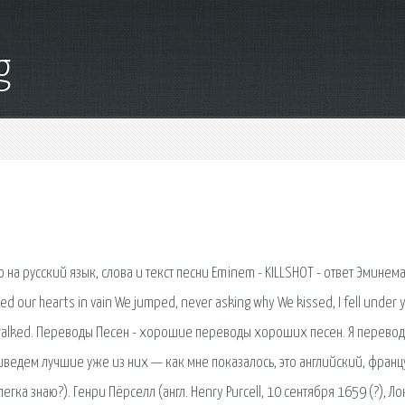
g
 на русский язык, слова и текст песни Eminem - KILLSHOT - ответ Эминема
ned our hearts in vain We jumped, never asking why We kissed, I fell under 
ust walked. Переводы Песен - хорошие переводы хороших песен. Я перевод
риведем лучшие уже из них — как мне показалось, это английский, франц
егка знаю?). Генри Пёрселл (англ. Henry Purcell, 10 сентября 1659 (?), Л