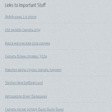
Links to Important Stuff
Деффчонки 14 серия
Gta онлайн скачать игру
Книга магическая сила разума
Скачать бланк справки 302н
Навител карты грузии скачать торрент
Stephen king battleground
Автошкола driver балашиха
Скачать песню ротару было было было