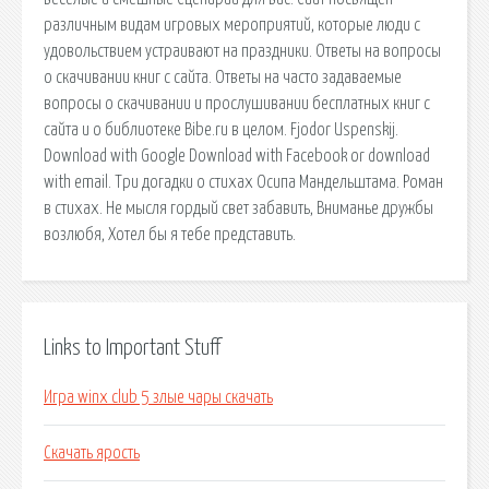
различным видам игровых мероприятий, которые люди с
удовольствием устраивают на праздники. Ответы на вопросы
о скачивании книг с сайта. Ответы на часто задаваемые
вопросы о скачивании и прослушивании бесплатных книг с
сайта и о библиотеке Bibe.ru в целом. Fjodor Uspenskij.
Download with Google Download with Facebook or download
with email. Три догадки о стихах Осипа Мандельштама. Роман
в стихах. Не мысля гордый свет забавить, Вниманье дружбы
возлюбя, Хотел бы я тебе представить.
Links to Important Stuff
Игра winx club 5 злые чары скачать
Скачать ярость