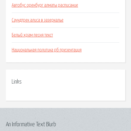
Автобус оренбург алматы расписание
Саундтрек алиса в зазеркалье
Белый храм песня текст
Национальная политика рб презентация
Links
An Informative Text Blurb