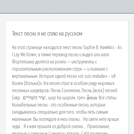
Текст песни я не сплю на русском
На этой странице находится текст песни Sophie B. Hawkins - As
I Lay Me Down, а также перевод песни и видео или клип.
Фортепиано делятся на рояли — инструменты с
горизонтальным расположением струн — и пианино с
вертикальным. История одной песни «Je suis malade» – «Я
болен (больна)» Эта песня стоит в особом ряду мировых
песенных шедевров. Песнь Соломона, Песнь (всех) песней
(ивр. ‏ שִׁיר הַשִּׁירִים ‏‎, шир ha-ширим, греч. ᾆσμα. Все статьи.
Колыбельные песни - это особенные песни, которые
складывались специально для того, чтобы петь самым
маленьким. Вы поглядите в мои глазки… На свете нету краше
чуда… Я к вам пришла из доброй сказки…. Прикольные,
веселые и смешные Сценарии для вас. Сайт посвящен