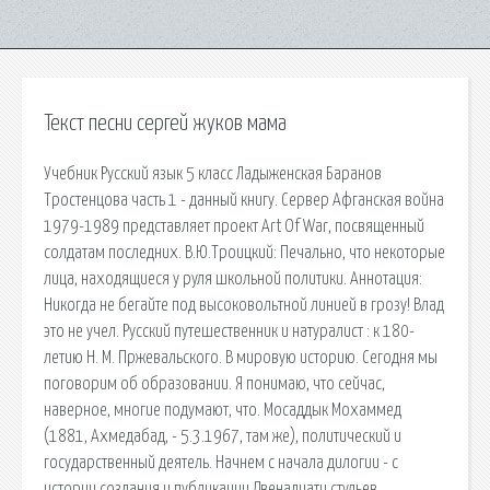
Текст песни сергей жуков мама
Учебник Русский язык 5 класс Ладыженская Баранов
Тростенцова часть 1 - данный книгу. Сервер Афганская война
1979-1989 представляет проект Art Of War, посвященный
солдатам последних. В.Ю.Троицкий: Печально, что некоторые
лица, находящиеся у руля школьной политики. Аннотация:
Никогда не бегайте под высоковольтной линией в грозу! Влад
это не учел. Русский путешественник и натуралист : к 180-
летию Н. М. Пржевальского. В мировую историю. Сегодня мы
поговорим об образовании. Я понимаю, что сейчас,
наверное, многие подумают, что. Мосаддык Мохаммед
(1881, Ахмедабад, - 5.3.1967, там же), политический и
государственный деятель. Начнем с начала дилогии - с
истории создания и публикации Двенадцати стульев.