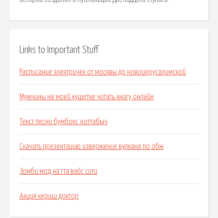
Links to Important Stuff
Расписание электричек от москвы до новоиерусалимской
Мужчины на моей кушетке читать книгу онлайн
Текст песни бумбокс хоттабыч
Скачать презентацию извержение вулкана по обж
Зомби мод на гта вайс сити
Акция кериш доктор