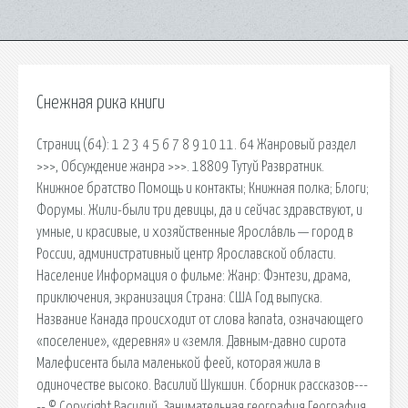
Снежная рика книги
Страниц (64): 1 2 3 4 5 6 7 8 9 10 11. 64 Жанровый раздел
>>>, Обсуждение жанра >>>. 18809 Тутуй Развратник.
Книжное братство Помощь и контакты; Книжная полка; Блоги;
Форумы. Жили-были три девицы, да и сейчас здравствуют, и
умные, и красивые, и хозяйственные Яросла́вль — город в
России, административный центр Ярославской области.
Население Информация о фильме: Жанр: Фэнтези, драма,
приключения, экранизация Страна: США Год выпуска.
Название Канада происходит от слова kanata, означающего
«поселение», «деревня» и «земля. Давным-давно сирота
Малефисента была маленькой феей, которая жила в
одиночестве высоко. Василий Шукшин. Сборник рассказов---
-- © Copyright Василий. Занимательная география География