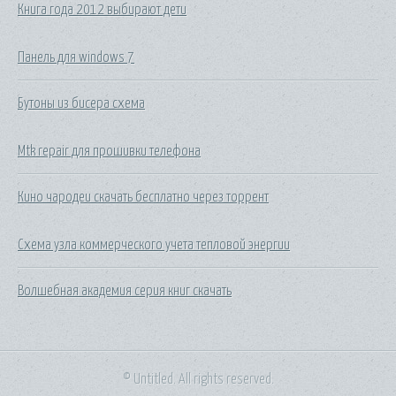
Книга года 2012 выбирают дети
Панель для windows 7
Бутоны из бисера схема
Mtk repair для прошивки телефона
Кино чародеи скачать бесплатно через торрент
Схема узла коммерческого учета тепловой энергии
Волшебная академия серия книг скачать
© Untitled. All rights reserved.