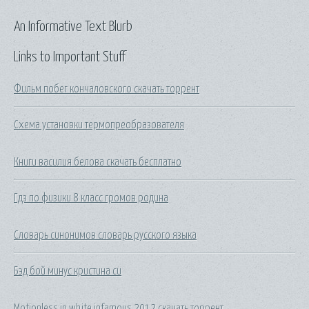
An Informative Text Blurb
Links to Important Stuff
Фильм побег кончаловского скачать торрент
Схема установки термопреобразователя
Книги василия белова скачать бесплатно
Гдз по физики 8 класс громов родина
Словарь синонимов словарь русского языка
Бэд бой минус кристина си
Motionless in white infamous 2012 скачать торрент