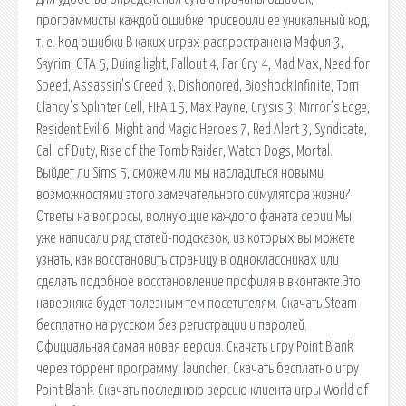
программисты каждой ошибке присвоили ее уникальный код,
т. е. Код ошибки В каких играх распространена Мафия 3,
Skyrim, GTA 5, Duing light, Fallout 4, Far Cry 4, Mad Max, Need for
Speed, Assassin's Creed 3, Dishonored, Bioshock Infinite, Tom
Clancy's Splinter Cell, FIFA 15, Max Payne, Crysis 3, Mirror’s Edge,
Resident Evil 6, Might and Magic Heroes 7, Red Alert 3, Syndicate,
Call of Duty, Rise of the Tomb Raider, Watch Dogs, Mortal.
Выйдет ли Sims 5, сможем ли мы насладиться новыми
возможностями этого замечательного симулятора жизни?
Ответы на вопросы, волнующие каждого фаната серии Мы
уже написали ряд статей-подсказок, из которых вы можете
узнать, как восстановить страницу в одноклассниках или
сделать подобное восстановление профиля в вконтакте.Это
наверняка будет полезным тем посетителям. Скачать Steam
бесплатно на русском без регистрации и паролей.
Официальная самая новая версия. Скачать игру Point Blank
через торрент программу, launcher. Скачать бесплатно игру
Point Blank. Скачать последнюю версию клиента игры World of