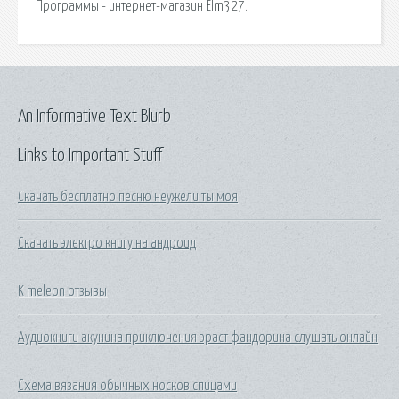
Программы - интернет-магазин Elm327.
An Informative Text Blurb
Links to Important Stuff
Скачать бесплатно песню неужели ты моя
Скачать электро книгу на андроид
K meleon отзывы
Аудиокниги акунина приключения эраст фандорина слушать онлайн
Схема вязания обычных носков спицами