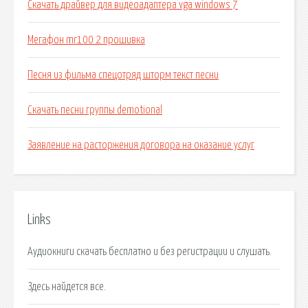
Скачать драйвер для видеоадаптера vga windows 7
Мегафон mr100 2 прошивка
Песня из фильма спецотряд шторм текст песни
Скачать песни группы demotional
Заявление на расторжения договора на оказание услуг
Links
Аудиокниги скачать бесплатно и без регистрации и слушать.
Здесь найдется все.