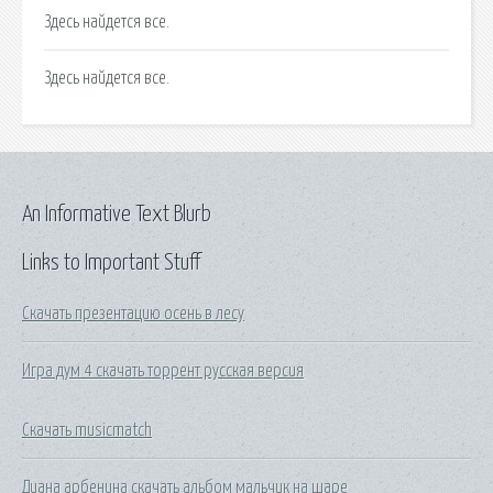
Здесь найдется все.
Здесь найдется все.
An Informative Text Blurb
Links to Important Stuff
Скачать презентацию осень в лесу
Игра дум 4 скачать торрент русская версия
Скачать musicmatch
Диана арбенина скачать альбом мальчик на шаре