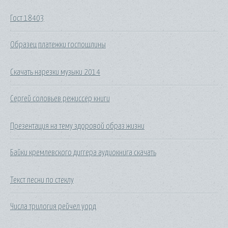
Гост 18403
Образец платежки госпошлины
Скачать нарезки музыки 2014
Сергей соловьев режиссер книги
Презентация на тему здоровой образ жизни
Байки кремлевского диггера аудиокнига скачать
Текст песни по стеклу
Числа трилогия рейчел уорд