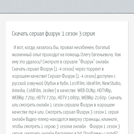
Скачать сериал физрук 1 сезон 3 серия
· И вот, когда, казалось бы, провал неизбежен, богатый
жизненный опыт приходит на помощь Олегу Евгеньевичу. Как
ему это удалось? Смотрите в сериале "Физрук" онлайн.
Скачать сериал Физрук (1-4 сезон) через торрент в
хорошем качестве! Сериал Физрук (1-4 сезон) доступен с
русской озвучкой (Кубик в Кубе, LostFilm, IdeaFilm, NewStudio,
Amedia, ColdFilm, Jaskier) в качестве: WEB-DLRip, HDTVRip,
WEBRip 720p, HDTV 720p, HDTV 1080p, WEBRip 2160p. Скачать
или смотреть онлайн 1 сезон сериала Физрук в хорошем
качестве mp4 или. Смотреть сериал Физрук 3 сезон 1 серия
онлайн Видео-плеер находится вверху страницы, кликните,
чтобы смотреть 1 серию 3 сезона онлайн. · Физрук 1 сезон 3
серия: смотреть онлайн бесплатно в hd. Проблемы с рутуб?