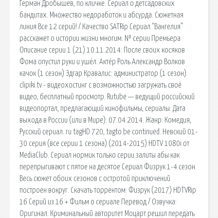
Герман Дробышев, по кличке. Сериал о детсадовских
бандитах. Множество недоработок и абсурда. Сюжетная
линия Все 12 серий! / Качество SATRip Сериал “Вангелия”
расскажет о истории жизни многим. № серии Премьера
Описание серии 1 (21) 10.11.2014: После своих косяков
Фома опустил руки и ушёл. Актёр Роль Александр Волков
качок (1 сезон) Эдгар Кравалис: администратор (1 сезон).
clipiki.tv - видеохостинг с возможностью загружать своё
видео, бесплатный просмотр. Rutube — ведущий российский
видеопортал, предлагающий кинофильмы, сериалы. Дата
выхода в России (или в Мире): 07.04.2014. Жанр: Комедия,
Русский сериал. ru tagHD 720, tagto be continued. Невский 01-
30 серия (все серии 1 сезона) (2014-2015) HDTV 1080i от
MediaClub. Сериал нормик только серии залиты абы как
перепрыгивают с пятое на десятое Сериал Физрук 1-4 сезон.
Весь сюжет обоих сезонов с остротой приключений
построен вокруг. Скачать торрентом: Физрук (2017) HDTVRip
16 Серий из 16 + Фильм о сериале Перевод / Озвучка:
Оригинал. Криминальный авторитет Моцарт решил передать