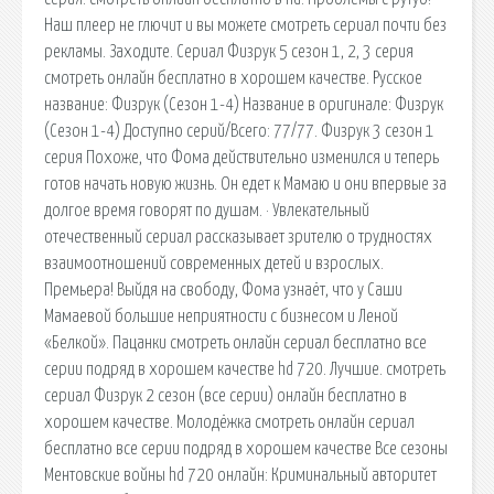
Наш плеер не глючит и вы можете смотреть сериал почти без
рекламы. Заходите. Сериал Физрук 5 сезон 1, 2, 3 серия
смотреть онлайн бесплатно в хорошем качестве. Русское
название: Физрук (Сезон 1-4) Название в оригинале: Физрук
(Сезон 1-4) Доступно серий/Всего: 77/77. Физрук 3 сезон 1
серия Похоже, что Фома действительно изменился и теперь
готов начать новую жизнь. Он едет к Мамаю и они впервые за
долгое время говорят по душам. · Увлекательный
отечественный сериал рассказывает зрителю о трудностях
взаимоотношений современных детей и взрослых.
Премьера! Выйдя на свободу, Фома узнаёт, что у Саши
Мамаевой большие неприятности с бизнесом и Леной
«Белкой». Пацанки смотреть онлайн сериал бесплатно все
серии подряд в хорошем качестве hd 720. Лучшие. смотреть
сериал Физрук 2 сезон (все серии) онлайн бесплатно в
хорошем качестве. Молодёжка смотреть онлайн сериал
бесплатно все серии подряд в хорошем качестве Все сезоны
Ментовские войны hd 720 онлайн: Криминальный авторитет