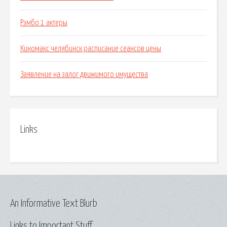
Рэмбо 1 актеры
Киномакс челябинск расписание сеансов цены
Заявление на залог движимого имущества
Links
An Informative Text Blurb
Links to Important Stuff