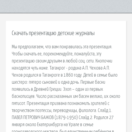
Скачать презентацию детские журналы
Мы предполагаем, что вам понравилась эта презентация.
Чтобы скачать ее, порекомендуйте, пожалуйста, эту
презентацию своим друзьям в любой соц. сети. Кнопочки
находятся чуть ниже. Таганрог - родина А.П. Чехова А.П.
Чехов родился в Таганроге в 1860 году. Детей в семье было
шестеро: пятеро сыновей и одна дочь. Первые басни
появились в Древней Греции. Эзоп – один из первых
баснописцев. Число рассказанных им басен велико, их около
пятисот. Презентация призвана познакомить зрителей с
творчеством поэтессы, переводчицы, филолога. Слайд 1.
ПАВЕЛ ПЕТРОВИЧ БАЖОВ (1879-1950) Слайд 2. Родился 27
января около Екатеринбурга на Урале в семье
горнозаводского мастера, был единственным ребёнком в