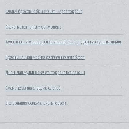
Фильм бросок кобры скачать через торрент
Скачать с контакта музыку опера
Аудиокниги акунина приключения эраст фандорина слушать онлайн
Красный лиман москва расписание автобусов
Джеки чан мультик скачать торрент все сезоны
Схемы вязания спицами оленей
Экстирпация фильм скачать торрент