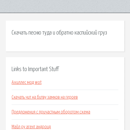
Скачать песню туда и обратно каспийский груз
Links to Important Stuff
Ахиллес мод wot
Скачать чит на битву замков на героев
Предложения с причастным оборотом схема
Майл ру агент андроид