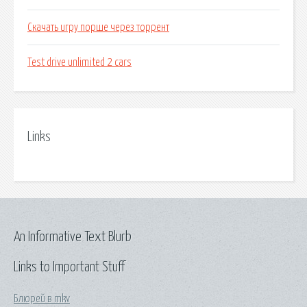
Скачать игру порше через торрент
Test drive unlimited 2 cars
Links
An Informative Text Blurb
Links to Important Stuff
Блюрей в mkv