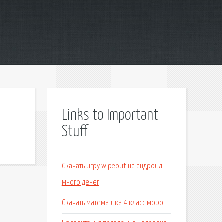
Links to Important
Stuff
Скачать игру wipeout на андроид
много денег
Скачать математика 4 класс моро