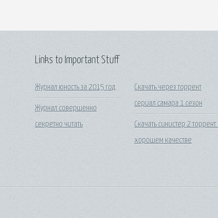
Links to Important Stuff
Журнал юность за 2015 год
Скачать через торрент
сериал самара 1 сезон
Журнал совершенно
секретно читать
Скачать синистер 2 торрент 
хорошем качестве