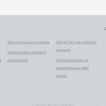
A
Книги серии викинги скачать
Clash of clans как играть без
интернета
Интерны скачать торрент 9
в
сезон торрент
Претензия образец за
некачественный товар
мебель
© Untitled. All rights reserved.