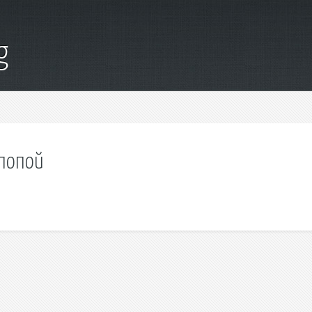
g
 попой