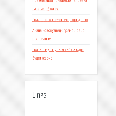
Презентация появление человека
на земле 5 класс
Скачать текст песни егор крид пазл
Анапа новокузнецк прямой рейс
расписание
Скачать музыку зажигай сегодня
будет жарко
Links