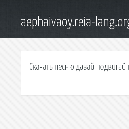
aephaivaoy.reia-lang.or
Скачать песню давай подвигай