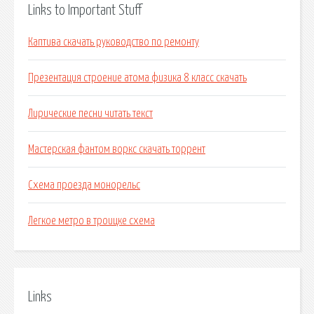
Links to Important Stuff
Каптива скачать руководство по ремонту
Презентация строение атома физика 8 класс скачать
Лирические песни читать текст
Мастерская фантом воркс скачать торрент
Схема проезда монорельс
Легкое метро в троицке схема
Links