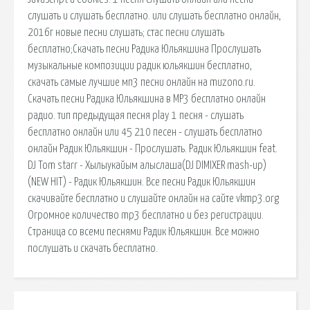
слушать и слушать бесплатно. или слушать бесплатно онлайн,
2016г новые песни слушать; стас песни слушать
бесплатно;Скачать песни Радика Юльякшина Прослушать
музыкальные композиции радик юльякшин бесплатно,
cкачать самые лучшие мп3 песни онлайн на muzono.ru.
Скачать песни Радика Юльякшина в MP3 бесплатно онлайн
радио. тип предыдущая песня play 1 песня - слушать
бесплатно онлайн или 45 210 песен - слушать бесплатно
онлайн Радик Юльякшин - Прослушать. Радик Юльякшин feat.
DJ Tom starr - Хылыукайым алыслаша(DJ DIMIXER mash-up)
(NEW HIT) - Радик Юльякшин. Все песни Радик Юльякшин
скачивайте бесплатно и слушайте онлайн на сайте vkmp3.org
Огромное количество mp3 бесплатно и без регистрации.
Страница со всеми песнями Радик Юльякшин. Все можно
послушать и скачать бесплатно.