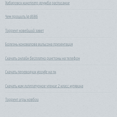
Хабаровск кинотеатр дружба расписание
Чем прошить lg d686
Торрент новейший завет
Болезнь коновалова вильсона презентация
Скачать онлайн бесплатно рингтоны на телефон
Скачать переводчик google на пк
Скачать ким литературное чтение 2 класс кутявина
Торрент игры ковбои