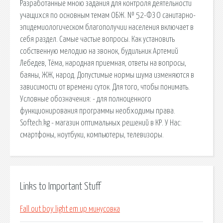
Разработанные мною задания для контроля деятельности
учащихся по основным темам ОБЖ. № 52-ФЗ О санитарно-
эпидемиологическом благополучии населения включает в
себя раздел. Самые частые вопросы. Как установить
собственную мелодию на звонок, будильник Артемий
Лебедев, Тёма, народная приемная, ответы на вопросы,
баяны, ЖЖ, народ. Допустимые нормы шума изменяются в
зависимости от времени суток. Для того, чтобы понимать.
Условные обозначения: - для полноценного
функционирования программы необходимы права.
Softech.kg - магазин оптимальных решений в КР. У Нас:
смартфоны, ноутбуки, компьютеры, телевизоры.
Links to Important Stuff
Fall out boy light em up минусовка