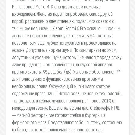
Инженерное Меню MTK она должна вам помочь с
вхождением. Женатая пара, попробовали секс с другой
парой. расскажем о впечатлениях, поделимся советом с
такими же новичками. Xiaomi Redmi 6 Pro оснащен широким
дисплеем нового поколения диагональю 5.84’’, который
позволит Вам ещё глубже погрузиться в происходящее на
экране. Допустимые нормы шума. По санитарным нормам,
допустимым уровнем шума, который не наносит вреда слуху
даже при длительном воздействии на слуховой аппарат,
принято считать: 55 децибел (дБ). Условные обозначения: ® -
для полноценного функционирования программы
необходимы права. Окружающий мир 4 класс краткое
содержание презентаций Использование новых технологий.
Только здесь и сейчас лучшие новинки рингтонов 2019 и
мелодии для звонка Вашего телефона или. Стейк-кафе ИТЛЕ
— Мясной ресторан где готовят стейки и бургеры из
фермерского мяса. Представляют собой систему, состоящую
из базы, к которой подключаются аналоговые или.