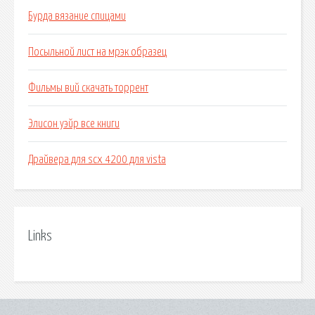
Бурда вязание спицами
Посыльной лист на мрэк образец
Фильмы вий скачать торрент
Элисон уэйр все книги
Драйвера для scx 4200 для vista
Links