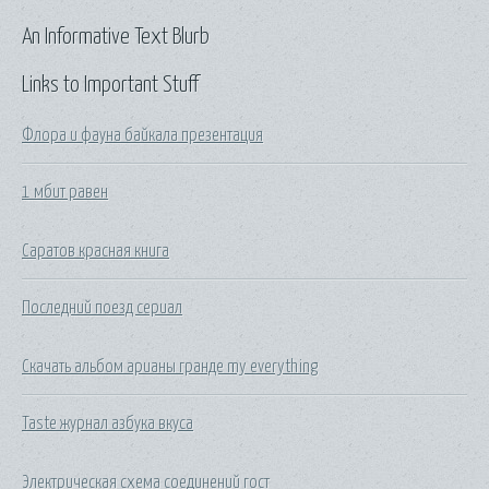
An Informative Text Blurb
Links to Important Stuff
Флора и фауна байкала презентация
1 мбит равен
Саратов красная книга
Последний поезд сериал
Скачать альбом арианы гранде my everything
Taste журнал азбука вкуса
Электрическая схема соединений гост