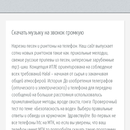
Скачать музыку на звонок громкую
Нарезки песен и рингтоны на телефон. Наш сайт выпускает
сотни новых рингтонов такие как: прикольные мелодии,
свежие русские припевы из песен, интересные зарубежные
mp3-шки. Концепция ИТЛЕ ориентирована на соблюдение
всех требований Halal – начиная от сырья и заканчивая
общей атмосферой. История. До изобретения телеграфов
(оптического и электрического) и телефона для передачи
сообщений на большие расстояния использовались
примитивнейшие методы, вроде свиста, гонга. Проверочный
тест по теме: «Безопасность на воде». Выбери правильные
ответы и обведи их кружочком. Здравствуйте. Во-первых не
все телефоны htc на МТК, но если вы уверены, что ваш
телефон имеет МТК то попробуйте скачать такую программу