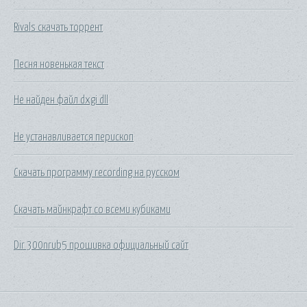
Rivals скачать торрент
Песня новенькая текст
Не найден файл dxgi dll
Не устанавливается перископ
Скачать программу recording на русском
Скачать майнкрафт со всеми кубиками
Dir 300nrub5 прошивка официальный сайт