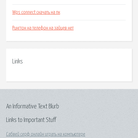
Wps connect скачать на пк
Рингтон на телефон на зайцев нет
Links
An Informative Text Blurb
Links to Important Stuff
Сабвей серф онлайн играть на компьютере