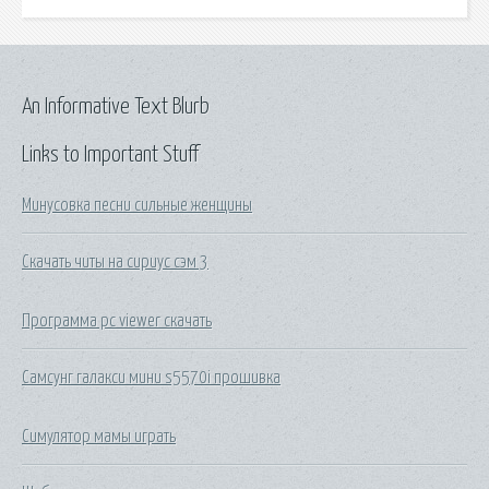
An Informative Text Blurb
Links to Important Stuff
Минусовка песни сильные женщины
Скачать читы на сириус сэм 3
Программа pc viewer скачать
Самсунг галакси мини s5570i прошивка
Симулятор мамы играть