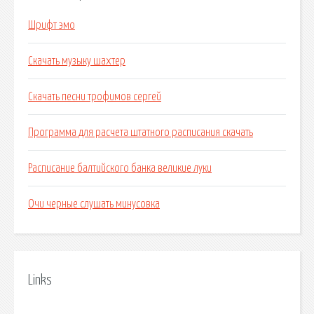
Шрифт эмо
Скачать музыку шахтер
Скачать песни трофимов сергей
Программа для расчета штатного расписания скачать
Расписание балтийского банка великие луки
Очи черные слушать минусовка
Links