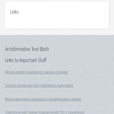
Links
An Informative Text Blurb
Links to Important Stuff
Дизель мастер видеокурс скачать торрент
Скачать песню мир без любимого минусовка
Минусовка денис майданов я возвращаюсь домой
Электрическая схема подключения гбо 1 поколения