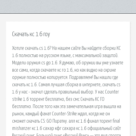
Скачать кс 1 6 гоу
Хотите скачать cs 1.6? На нашем сайте Вы найдете сборки КС
1.6 полностью на русском языке, с максимальной защитой.
Модели оружия cs go 1.6. Я думаю, об оружии вы уже узнаете
все сами, когда скачаете кс го 1.6, но как видно на скрине
оружие полностью копируется. Подравляем! Вы нашли где
скачать кс 1.6. Самая лучшая сборка в интернете, скачать cs
1.6 у нас - значит сделать правильный выбор. У нас Counter
strike 1.6 торрент бесплатно, без смс Скачать КС ГО
бесплатно. После того как эта замечательная игра вышла на
рынок, каждый фанат Counter-Strike ждал, когда же он
сможет скачать CS: GO Пиратку. алл кс 1.6 финал торент final
mishanzer кс 1.6 сахар кфг сахара кс 1.6 официальный сайт
Русский ринг. Большой ринг «Русский Ринг» — это вид спорта