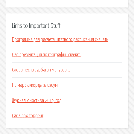
Links to Important Stuff
Программа для расчета штатного расписания скачать
Оаэ презентация по географии скачать
Слова песни зурбаган минусовка
На марс аккорды элизиум
Журнал юность за 2015 год
Carla cox торрент