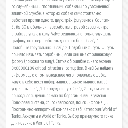
со служебными и спортивными собаками по усложненной
защитной службе, в которых собака самостоятельно
работает против одного, двух, трёх фигурантов. Counter-
Strike GO глобальная переработка игровой серии контра
страйк вступила в силу. Valve решились не только улучшить
графику, но и переработать движок и боев. Слайд 1.
Подобные треугольники. Слайд 2. Подобные фигуры Фигуры
принято называть подобными, если они имеют одинаковую
форму (похожи по виду). Статья об ошибке синего экрана
0x00000109 critical_structure_corruption. В ней Вы найдете
информацию о том, вследствие чего появилась ошибка,
какую в себе несет информацию, а самое главное как её
устранить. Слайд 1. Площади фигур. Слайд 2. Людям часто
приходилось делить землю по берегам Нила на участки.
Поисковая сиcтема, список запросов, поиск информации.
Программно-аппаратный комплекс с веб. Категория: World of
Tanks. Аккаунты в World of Tanks; Выбор премиумного танка
для новичка в World of Tanks.