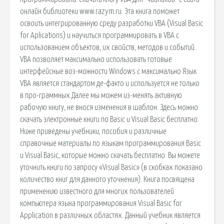
онлайн библиотеки www.razym.ru. Эта книга поможет
освоить интегрированную среду разработки VBA (Visual Basic
for Aplications) и научиться программировать в VBA с
использованием объектов, их свойств, методов и событий.
VBA позволяет максимально использовать готовые
интерфейсные воз-можности Windows с максимально Язык
VBA является стандартом де-факто и используется не только
в про-граммных Далее мы можем из-менять активную
рабочую книгу, не внося изменения в шаблон. Здесь можно
скачать электронные книги по Basic и Visual Basic бесплатно.
Ниже приведены учебники, пособия и различные
справочные материалы по языкам программирования Basic
и Visual Basic, которые можно скачать бесплатно. Вы можете
уточнить книги по запросу «Visual Basic» (в скобках показано
количество книг для данного уточнения). Книга посвящена
применению известного для многих пользователей
компьютера языка программирования Visual Basic for
Application в различных областях. Данный учебник является