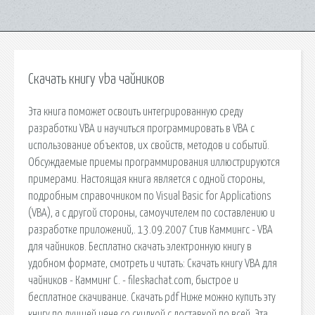
Скачать книгу vba чайников
Эта книга поможет освоить интегрированную среду
разработки VBA и научиться программировать в VBA с
использование объектов, их свойств, методов и событий.
Обсуждаемые приемы программирования иллюстрируются
примерами. Настоящая книга является с одной стороны,
подробным справочником по Visual Basic for Applications
(VBA), а с другой стороны, самоучителем по составлению и
разработке приложений,. 13.09.2007 Cтив Каммингс - VBA
для чайников. Бесплатно скачать электронную книгу в
удобном формате, смотреть и читать: Скачать книгу VBA для
чайников - Камминг С. - fileskachat.com, быстрое и
бесплатное скачивание. Скачать pdf Ниже можно купить эту
книгу по лучшей цене со скидкой с доставкой по всей. Эта