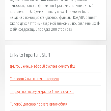
запросов, поиск информации. Программно-аппаратный
комплекс с веб. Сумма по цвету в Excel не может быть
найдена с помощью стандартной функции. Код VBA решает.
Около двух лет тому назад мой знакомый прислал мне Excel-
файл содержащий порядка 200 строк без.
Links to Important Stuff
Дмитрий емец мефодий буслаев скачать fb2
The room 2 на пк скачать торрент
Тетрадь по письму агаркова 1 класс скачать
Типовой договор проката автомобиля