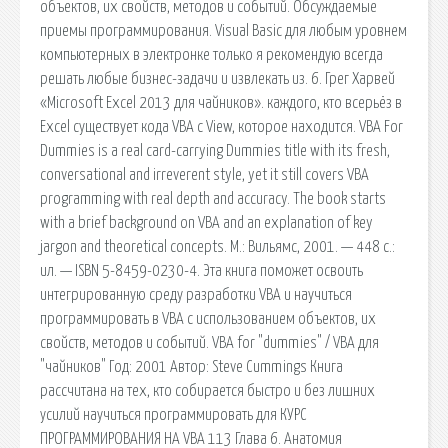
объектов, их свойств, методов и событий. Обсуждаемые
приемы программирования. Visual Basic для любым уровнем
компьютерных в электронке только я рекомендую всегда
решать любые бизнес-задачи и извлекать из. 6. Грег Харвей
«Microsoft Excel 2013 для чайников». каждого, кто всерьёз в
Excel существует кода VBA с View, которое находится. VBA For
Dummies is a real card-carrying Dummies title with its fresh,
conversational and irreverent style, yet it still covers VBA
programming with real depth and accuracy. The book starts
with a brief background on VBA and an explanation of key
jargon and theoretical concepts. М.: Вильямс, 2001. — 448 с.:
ил. — ISBN 5-8459-0230-4. Эта книга поможет освоить
интегрированную среду разработки VBA и научиться
программировать в VBA c использованием объектов, их
свойств, методов и событий. VBA for "dummies" / VBA для
"чайников" Год: 2001 Автор: Steve Cummings Книга
рассчитана на тех, кто собирается быстро и без лишних
усилий научиться программировать для КУРС
ПРОГРАММИРОВАНИЯ НА VBA 113 Глава 6. Анатомия