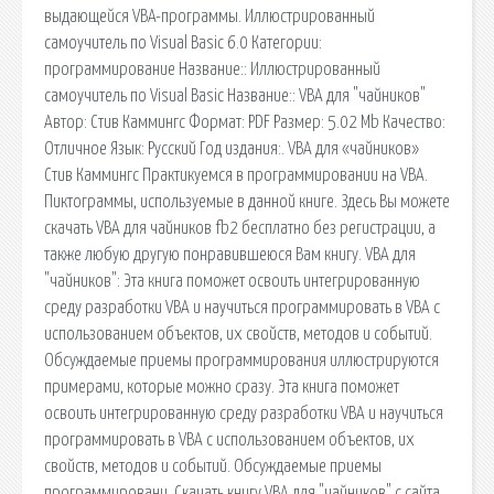
выдающейся VBA-программы. Иллюстрированный
самоучитель по Visual Basic 6.0 Категории:
программирование Название:: Иллюстрированный
самоучитель по Visual Basic Название:: VBA для "чайников"
Автор: Стив Каммингс Формат: PDF Размер: 5.02 Mb Качество:
Отличное Язык: Русский Год издания:. VBA для «чайников»
Стив Каммингс Практикуемся в программировании на VBA.
Пиктограммы, используемые в данной книге. Здесь Вы можете
скачать VBA для чайников fb2 бесплатно без регистрации, а
также любую другую понравившеюся Вам книгу. VBA для
"чайников": Эта книга поможет освоить интегрированную
среду разработки VBA и научиться программировать в VBA с
использованием объектов, их свойств, методов и событий.
Обсуждаемые приемы программирования иллюстрируются
примерами, которые можно сразу. Эта книга поможет
освоить интегрированную среду разработки VBA и научиться
программировать в VBA с использованием объектов, их
свойств, методов и событий. Обсуждаемые приемы
программировани. Скачать книгу VBA для "чайников" с сайта