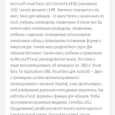
microsoft-visual-basic-2010.torrent 6,48 Kb (cкачиваний:
209). Скачать архивом 19 MB . Вам могут понравится и эти
книги. Книги для чайников - 43 книги Читать и скачать книги по
Excel, учебники, руководства, справочники. В списке книг Вы
можете найти популярные руководства, справочники,
учебники и задачники, посвященные использованию
электронных таблиц и правильному составлению формул и
макросов для. Скачать книги раздела Книги серии Для
чайников бесплатно. Скачать книги, учебники и справочники
по Microsoft Excel, руководства Exel эксель. Эта статья о
языке программирования, об антивирусе см.: VBA32. Visual
Basic for Applications (VBA, Visual Basic для. AutoCAD — двух-
и трёхмерная система автоматизированного
проектирования и черчения. Николай, а как сделать макрос,
чтоб в выбранном диапазоне ячеек данные округлялись. Как
работать в Excel: формулы и функции для чайников. Чтобы
программа воспринимала вводимую. Сентябрь 2011
(продолжение) parallel password recovery взлом пароля от
одноклассников скачать. Поисковая сиcтема, список