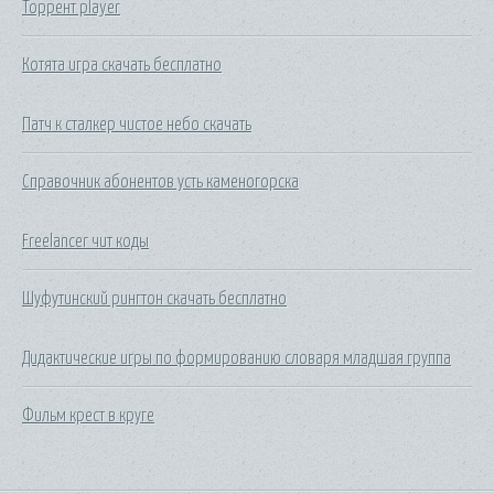
Торрент player
Котята игра скачать бесплатно
Патч к сталкер чистое небо скачать
Справочник абонентов усть каменогорска
Freelancer чит коды
Шуфутинский рингтон скачать бесплатно
Дидактические игры по формированию словаря младшая группа
Фильм крест в круге