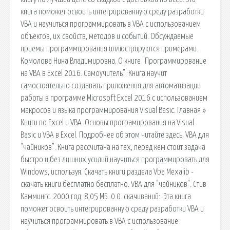
книга поможет освоить интегрированную среду разработки
VBA и научиться программировать в VBA с использованием
объектов, их свойств, методов и событий. Обсуждаемые
приемы программирования иллюстрируются примерами.
Комолова Нина Владимировна. О книге "Программирование
на VBA в Excel 2016. Самоучитель". Книга научит
самостоятельно создавать приложения для автоматизации
работы в программе Microsoft Excel 2016 с использованием
макросов и языка программирования Visual Basic. Главная »
Книги по Excel и VBA. Основы програмирования на Visual
Basic и VBA в Excel. Подробнее об этом читайте здесь. VBA для
"чайников". Книга рассчитана на тех, перед кем стоит задача
быстро и без лишних усилий научиться программировать для
Windows, используя. Скачать книги раздела Vba Mexalib -
скачать книги бесплатно бесплатно. VBA для "чайников". Стив
Каммингс. 2000 год. 8.05 МБ. 0.0. скачиваний:. Эта книга
поможет освоить интегрированную среду разработки VBA и
научиться программировать в VBA с использование