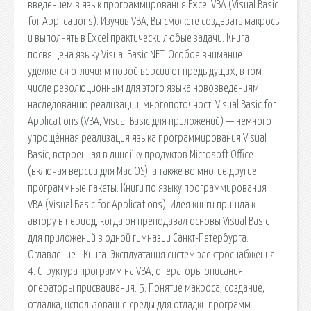
введением в язык программирования Excel VBA (Visual Basic
for Applications). Изучив VBA, Вы сможете создавать макросы
и выполнять в Excel практически любые задачи. Книга
посвящена языку Visual Basic NET. Особое внимание
уделяется отличиям новой версии от предыдущих, в том
числе революционным для этого языка нововведениям:
наследованию реализации, многопоточност. Visual Basic for
Applications (VBA, Visual Basic для приложений) — немного
упрощённая реализация языка программирования Visual
Basic, встроенная в линейку продуктов Microsoft Office
(включая версии для Mac OS), а также во многие другие
программные пакеты. Книги по языку программирования
VBA (Visual Basic for Applications). Идея книги пришла к
автору в период, когда он преподавал основы Visual Basic
для приложений в одной гимназии Санкт-Петербурга.
Оглавление - Книга. Эксплуатация систем электроснабжения.
4. Структура программ на VBA, операторы описания,
операторы присваивания. 5. Понятие макроса, создание,
отладка, использование среды для отладки программ.