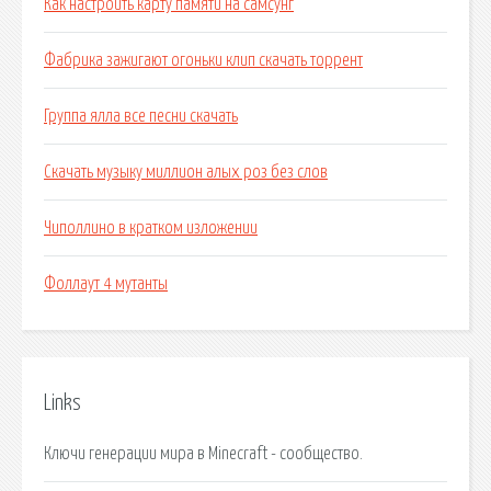
Как настроить карту памяти на самсунг
Фабрика зажигают огоньки клип скачать торрент
Группа ялла все песни скачать
Скачать музыку миллион алых роз без слов
Чиполлино в кратком изложении
Фоллаут 4 мутанты
Links
Ключи генерации мира в Minecraft - сообщество.