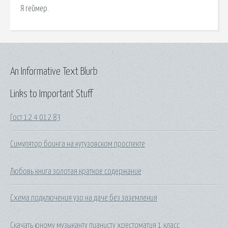
Я геймер.
An Informative Text Blurb
Links to Important Stuff
Гост 12 4 012 83
Симулятор боинга на кутузовском проспекте
Любовь книга золотая краткое содержание
Схема подключения узо на даче без заземления
Скачать юному музыканту пианисту хрестоматия 1 класс