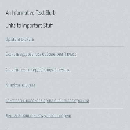
An Informative Text Blurb
Links to Important Stuff
Вульгата скачать
Скачать аудиозапись биболетова 3 класс
Скачать песню сердце открой ремикс
K meleon отзывы
Текст песни колокола приключения электроника
Дети анархии скачать 5 сезон торрент