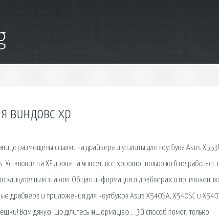
g
ля виндовс хр
анице размещены ссылки на драйвера и утилиты для ноутбука Asus X553
становил на ХР дрова на чипсет. все хорошо, только юсб не работает 
 восклицателным знаком. Общая информация о драйверах и приложения
ые драйвера и приложения для ноутбуков Asus X540SA, X540SC и X540S
ешки! Всім дякую! що ділитесь іншормацією…. 3й способ помог, только