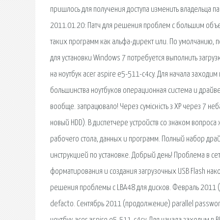
пришлось для получения доступа изменить владельца па
2011.01.20: Патч для решения проблем с большим объ
таких программ как альфа-директ или. По умолчанию, 
для установки Windows 7 потребуется выполнить загруз
на ноутбук acer aspire e5-511-c4cy. Для начала заходим
большинства ноутбуков операционная система и драйве
вообще. запрацювало! Через сумісність з ХР через 7 неб
новый HDD). В диспетчере устройств со знаком вопроса
рабочего стола, данных и программ. Полный набор драйв
инструкцией по установке. Добрый день! Проблема в сет
форматирования и создания загрузочных USB Flash нако
решения проблемы с LBA48 для дисков. Февраль 2011 (
defacto. Сентябрь 2011 (продолжение) parallel passwor