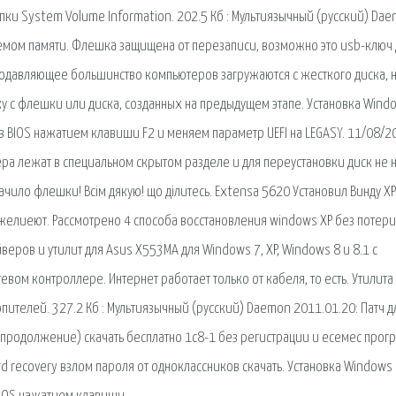
пки System Volume Information. 202.5 Кб : Мультиязычный (русский) Da
емом памяти. Флешка защищена от перезаписи, возможно это usb-ключ 
подавляющее большинство компьютеров загружаются с жесткого диска, 
ку с флешки или диска, созданных на предыдущем этапе. Установка Wind
 в BIOS нажатием клавиши F2 и меняем параметр UEFI на LEGASY. 11/08/20
ра лежат в специальном скрытом разделе и для переустановки диск не 
ачило флешки! Всім дякую! що ділитесь. Extensa 5620 Установил Винду ХР
 желиеют. Рассмотрено 4 способа восстановления windows XP без потери
еров и утилит для Asus X553MA для Windows 7, XP, Windows 8 и 8.1 с
евом контроллере. Интернет работает только от кабеля, то есть. Утилита
пителей. 327.2 Кб : Мультиязычный (русский) Daemon 2011.01.20: Патч д
продолжение) скачать бесплатно 1с8-1 без регистрации и есемес прог
d recovery взлом пароля от одноклассников скачать. Установка Windows 