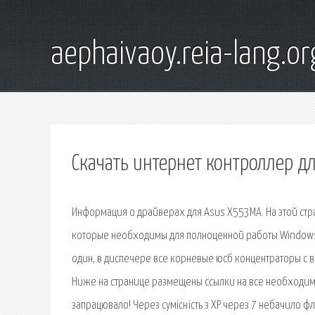
aephaivaoy.reia-lang.or
Скачать интернет контроллер д
Информация о драйверах для Asus X553MA. На этой стр
которые необходимы для полноценной работы Windows. У
один, в диспечере все корневые юсб концентраторы с
Ниже на странице размещены ссылки на все необходим
запрацювало! Через сумісність з ХР через 7 небачило фл