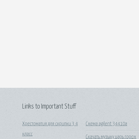
Links to Important Stuff
Хрестоматия для скрипки 3 4
Схема agilent 34410a
класс
Скачать музыку царь горох