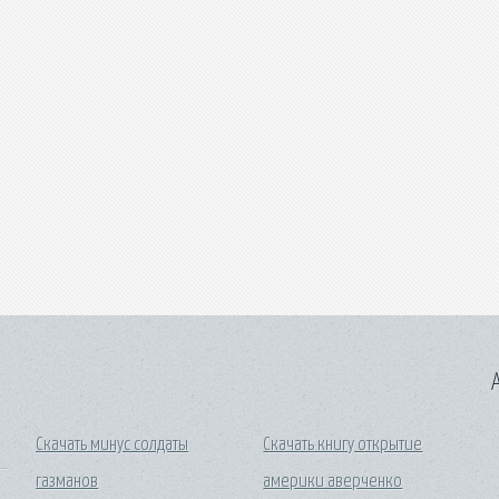
A
Скачать минус солдаты
Скачать книгу открытие
газманов
америки аверченко