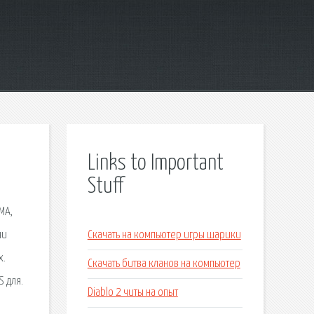
Links to Important
Stuff
MA,
ни
Скачать на компьютер игры шарики
х.
Скачать битва кланов на компьютер
 для.
Diablo 2 читы на опыт