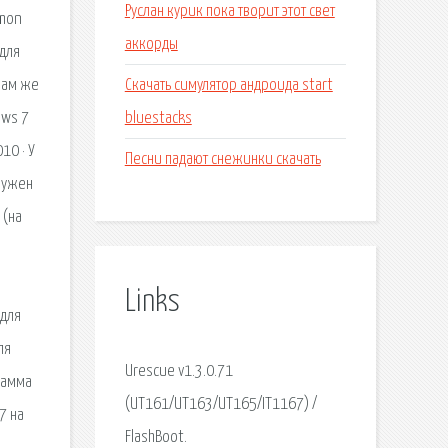
Руслан курик пока творит этот свет
emon
аккорды
для
Скачать симулятор андроида start
нам же
bluestacks
ows 7
10 · У
Песни падают снежинки скачать
нужен
 (на
Links
 для
ля
Urescue v1.3.0.71
рамма
(UT161/UT163/UT165/IT1167) /
7 на
FlashBoot.