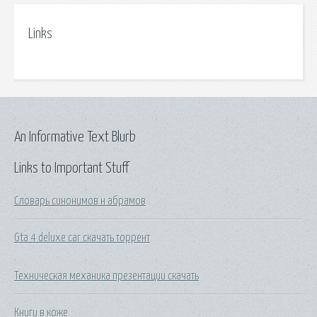
Links
An Informative Text Blurb
Links to Important Stuff
Словарь синонимов н абрамов
Gta 4 deluxe car скачать торрент
Техническая механика презентации скачать
Книги в коже