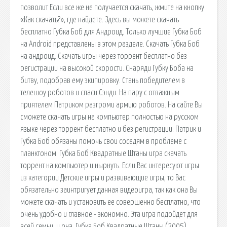
позволит Если все же не получается скачать, жмите на кнопку
«Как скачать?», где найдете. Здесь вы можете скачать
бесплатно Губка Боб для Андроид. Только лучшие Губка Боб
на Android представлены в этом разделе. Скачать Губка Боб
на андроид. Скачать игры через торрент бесплатно без
регистрации на высокой скорости. Снаряди Губку Боба на
битву, подобрав ему экипировку. Стань победителем в
телешоу роботов и спаси Сэнди. На пару с отважным
приятелем Патриком разгроми армию роботов. На сайте Вы
сможете скачать игры на компьютер полностью на русском
языке через торрент бесплатно и без регистрации. Патрик и
Губка Боб обязаны помочь свои соседям в проблеме с
планктоном. Губка Боб Квадратные Штаны игра скачать
торрент на компьютер и нырнуть. Если Вас интересуют игры
из категории Детские игры и развивающие игры, то Вас
обязательно заинтригует данная видеоигра, так как она Вы
можете скачать и установить ее совершенно бесплатно, что
очень удобно и главное - экономно. Эта игра подойдет для
всей семьи, и она. Губка Боб Квадратные Штаны (2005)