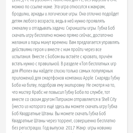
можно по ссылке ниже. Эта игра относится к жанрам,
бродилки, аркады и логические игры. Она отлично подойдет
детям любого возраста, ведь в ней нужно проявлять
смекалку и отгадывать задачи. Скриншоты игры. Губка Боб
скачать игру бесплатно можно прямо сейчас, достаточно
желания и пары минут времени. Вам предлагается управлять
действиями героя и вместе с ним пройти через все
испытания. Вместе с Бобом вы встаёте с кровати, причём
встать нужно с правильной. В разделе «Топ бесплатных игр
для iPhone» вы найдете списки только самых популярных
приложений для смартфонов компании Apple. Снаряди Губку
Боба на битву, подобрав ему экипировку. Не смотря на то,
что мистер Крабс не повысил Губку Боба по службе, тот
вместе со своим другом Патриком отправляется в Shell City
(место из которого ещё здесь вы можете скачать игру Губка
Боб Квадратные Штаны. Вы можете скачать Губка Боб
Квадратные Штаны через торрент, совершенно бесплатно
без регистрации. Год выпуска: 2017 Жанр: игры новинки