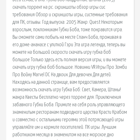
скачать торрент на pc. скриншоты обзор игры сис
требования Обзор и скриншоты игры, системные требования
для ПК, отзывы. Год выпуска: 2005 Жанр: Quest Некоторым
взрослым, поклонникам Губки Боба, тоже понравится игра.
Вы сможете сами побыть на месте Спанч Боба, проживая в
его доме-ананасе с улиткой Гэри Эта игра легенда, теперь вы
можете на большой скорости скачать игру губка боб
большое Только здесь есть полная версия игры, и вы можете
скачать игру губка боб большое. Новинки VR Игры Про Зомби
Про Войну Marvel DC На двоих Для девочек Для детей.
Находясь на данной странице, вам предоставляется
возможность скачать игру Губка Боб: Свет, Камера, Штаны!
жанра Квесты бесплатно через торрент для. Приключения
забавного Губки Боба. Примите на себя роль управляющего
знаменитым ресторанам подводного царства Красти Крабом
и совместно с остальными героями этой потрясающей игры
управляйте им и кормите посетителей. ПК игры. Лучшим
работником месяца в знаменитом на все морское дно