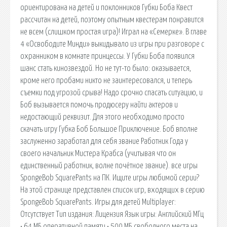
ориентирована на детей и поклонников Губки Боба Квест
рассчитан на детей, поэтому опытным квестерам понравится
не всем (слишком простая игра)! Играл на «Семерке». В главе
4 «Освободите Минди» выкидывало из игры при разговоре с
охранником в комнате принцессы. У Губки Боба появился
шанс стать кинозвездой. Но не тут-то было: оказывается,
кроме него пробами никто не заинтересовался, и теперь
съемки под угрозой срыва! Надо срочно спасать ситуацию, и
Боб вызывается помочь продюсеру найти актеров и
недостающий реквизит. Для этого необходимо просто
скачать игру Губка Боб Большое Приключение. Боб вполне
заслуженно заработал для себя звание Работник Года у
своего начальник Мистера Крабса (учитывая что он
единственный работник, волне почётное звание). все игры
SpongeBob SquarePants на ПК. Ищите игры любимой серии?
На этой странице представлен список игр, входящих в серию
SpongeBob SquarePants. Игры для детей Multiplayer:
Отсутствует Тип издания: Лицензия Язык игры: Английский MГц
• 64 MБ оперативной памяти • 500 MБ свободного места на