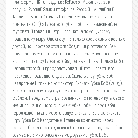
Платформа: ПК Тип издания: RePack от Механики Язык
озвучки: Русский Язык интерфейса: Русский + Английский
Таблетка: Вшита. Скачать Торрент Бесплатно » Игры на
Компьютер (PC) » Губка Боб. Губка Боб и его надежный, но
глуповатый товарищ Патрик спешат на помощь всему
подводному миру. Они спасут не только своих самых верных
друзей, но и постараются освободить мир от такого. Вам
предстоит вместе с ним отправиться в новое путешествие
если скачать игру Губка Боб Квадратные Штаны. Только Боб и
Патрик способны преодолеть опасный путь и спасти всё
население подводного царства. Скачать игру Губка Боб
Квадратные Штаны на компьютер. Скачать Губка Боб (2005).
Бесплатно полную русскую версию игры на компьютер одним
файлом. Перед вами игра, созданная по мотивам культового
мультипликационного фильма «Губка Боб». Её бесшабашный
герой живёт на дне моря и радуется жизни. Быстро скачать
игру Губка Боб Квадратные Штаны на компьютер через
торрент бесплатно в один клик Отправиться в подводный мир
совместно с многочисленными друзьями Губки Боба