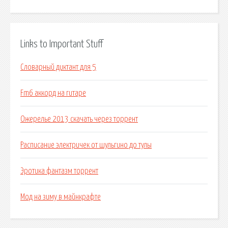
Links to Important Stuff
Словарный диктант для 5
Fm6 аккорд на гитаре
Ожерелье 2013 скачать через торрент
Расписание электричек от шульгино до тулы
Эротика фантазм торрент
Мод на зиму в майнкрафте