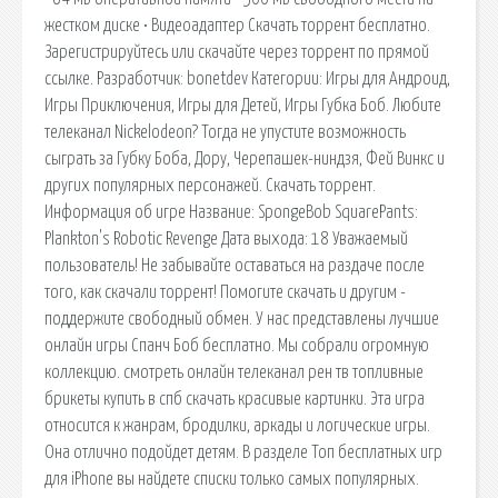
жестком диске • Видеоадаптер Скачать торрент бесплатно.
Зарегистрируйтесь или скачайте через торрент по прямой
ссылке. Разработчик: bonetdev Категории: Игры для Андроид,
Игры Приключения, Игры для Детей, Игры Губка Боб. Любите
телеканал Nickelodeon? Тогда не упустите возможность
сыграть за Губку Боба, Дору, Черепашек-ниндзя, Фей Винкс и
других популярных персонажей. Скачать торрент.
Информация об игре Название: SpongeBob SquarePants:
Plankton's Robotic Revenge Дата выхода: 18 Уважаемый
пользователь! Не забывайте оставаться на раздаче после
того, как скачали торрент! Помогите скачать и другим -
поддержите свободный обмен. У нас представлены лучшие
онлайн игры Спанч Боб бесплатно. Мы собрали огромную
коллекцию. смотреть онлайн телеканал рен тв топливные
брикеты купить в спб скачать красивые картинки. Эта игра
относится к жанрам, бродилки, аркады и логические игры.
Она отлично подойдет детям. В разделе Топ бесплатных игр
для iPhone вы найдете списки только самых популярных.