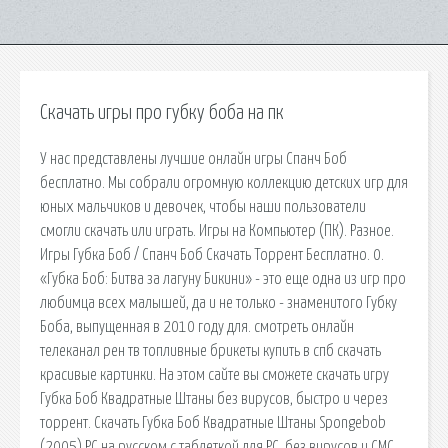
Скачать игры про губку боба на пк
У нас представлены лучшие онлайн игры Спанч Боб
бесплатно. Мы собрали огромную коллекцию детских игр для
юных мальчиков и девочек, чтобы наши пользователи
смогли скачать или играть. Игры на Компьютер (ПК). Разное.
Игры Губка Боб / Спанч Боб Скачать Торрент Бесплатно. 0.
«Губка Боб: Битва за лагуну Бикини» - это еще одна из игр про
любимца всех малышей, да и не только - знаменитого Губку
Боба, выпущенная в 2010 году для. смотреть онлайн
телеканал рен тв топливные брикеты купить в спб скачать
красивые картинки. На этом сайте вы сможете скачать игру
Губка Боб Квадратные Штаны без вирусов, быстро и через
торрент. Скачать Губка Боб Квадратные Штаны Spongebob
(2005) PC на русском с таблеткой для PC, без вирусов и СМС