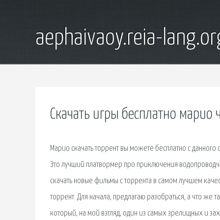
aephaivaoy.reia-lang.or
Скачать игры бесплатно марио 
Марио скачать торрент вы можете бесплатно с данного 
Это лучший платвормер про приключения водопроводчи
скачать новые фильмы с торрента в самом лучшем качес
торрент. Для начала, предлагаю разобраться, а что же т
который, на мой взгляд, один из самых зрелищных и за