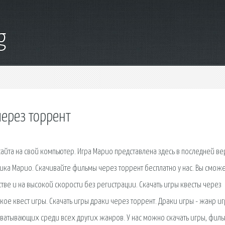
g
через торрент
сайта на свой компьютер. Игра Марио представлена здесь в последней ве
ка Марио. Скачивайте фильмы через торрент бесплатно у нас. Вы смож
тве и на высокой скорости без регистрации. Скачать игры квесты через
акое квест игры. Скачать игры драки через торрент. Драки игры - жанр иг
хватывающих среди всех других жанров. У нас можно скачать игры, филь