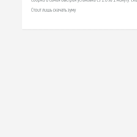
сборки и самая быстрая установка cs 1.6 за 1 минуту. С
Стоит лишь скачать зуму