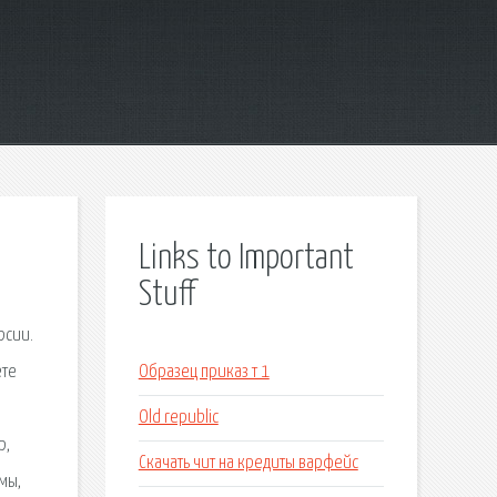
Links to Important
Stuff
рсии.
ете
Образец приказ т 1
Old republic
р,
Скачать чит на кредиты варфейс
мы,