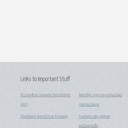
Links to Important Stuff
Ксилофон скачать бесплатно
Автобус курган кольцово
mp3
расписание
Драйвер джойстик topway
Скачать аву для вк
майнкрафт