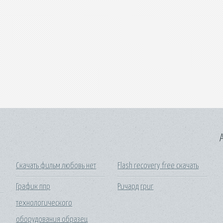
A
Скачать фильм любовь нет
Flash recovery free скачать
График ппр
Ричард григ
технологического
оборудования образец