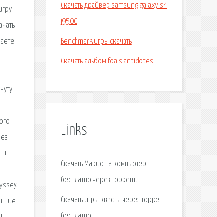
Скачать драйвер samsung galaxy s4
игру
i9500
ачать
Benchmark игры скачать
чаете
Скачать альбом foals antidotes
нуту.
ного
Links
рез
p и
Скачать Марио на компьютер
бесплатно через торрент.
yssey.
Скачать игры квесты через торрент
Лучшие
бесплатно