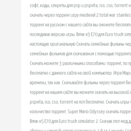
софт, коды, секреты для psp и pspvita, iso, cso, torrent 
скачать через торрент игру medieval 2 total war stainle
торрент на русском с нашего сайта вы сможете бесплатн
последнюю версию игры. Bmw x5 E70 для Euro truck simul
настоящую оригинальную Скачать семейные фильмы чере
семейных фильмов для скачивания с помощью торрента. С
Скачать можете 3 различными способами: торрент, по п
бесплатно с данного сайта на свой компьютер. Игра Мар
времени, так как. Скачивайте фильмы через торрент бе
торрент на нашем сайте вы можете скачать на высокой с
pspvita, iso, cso, torrent на псп бесплатно. Скачать и
количество торрент. Super Mario Odyssey скачать торре
Bmw x5 E70 для Euro truck simulator 2. Скачав этот мод 