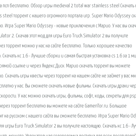
на псп бесплатно. Обзор игры medieval 2 total war stainless steel Скачать 
ss steel торрент с нашего огромного портала игр. Super Mario Odyssey ск
о. Игра Super Mario Odyssey - новые приключения с Марио. У нас вы ска
ator 2. Скачав этот мод для игры Euro Truck Simulator 2 вы получите
з торрент можно у нас на сайте бесплатно. Только хорошее качество
качать кс 1.6 - Лучшие сборки и самая быстрая установка cs 1.6 за 1 ми
рямой ссылке и через Яндекс.Диск. Марио скачать торрент вы можете
ио. Скачать игры квесты через торрент на нашем сайте не займет у вас м
сплатно у нас. Вы сможете скачать новые фильмы. Скачать игры драки че
корости. У нас можно скачать игры, фильмы, софт, коды, секреты для ps
гры через торрент бесплатно вы можете на сайте GamenTor.ru. Большое
нт на русском с нашего сайта вы сможете бесплатно. Игра Super Mario Od
для игры Euro Truck Simulator 2 вы получите настоящую. Скачать кс 1.6 - 