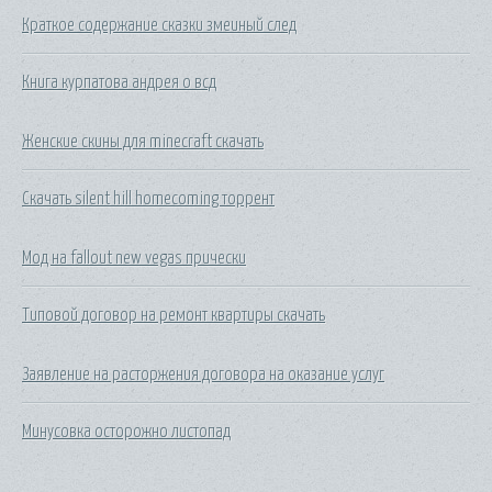
Краткое содержание сказки змеиный след
Книга курпатова андрея о всд
Женские скины для minecraft скачать
Скачать silent hill homecoming торрент
Мод на fallout new vegas прически
Типовой договор на ремонт квартиры скачать
Заявление на расторжения договора на оказание услуг
Минусовка осторожно листопад