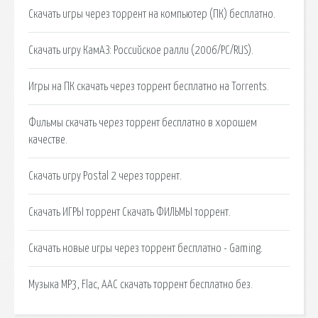
Скачать игры через торрент на компьютер (ПК) бесплатно.
Скачать игру КамАЗ: Российское ралли (2006/PC/RUS).
Игры на ПК скачать через торрент бесплатно на Torrents.
Фильмы скачать через торрент бесплатно в хорошем
качестве.
Скачать игру Postal 2 через торрент.
Скачать ИГРЫ торрент Скачать ФИЛЬМЫ торрент.
Скачать новые игры через торрент бесплатно - Gaming.
Музыка MP3, Flac, AAC скачать торрент бесплатно без.