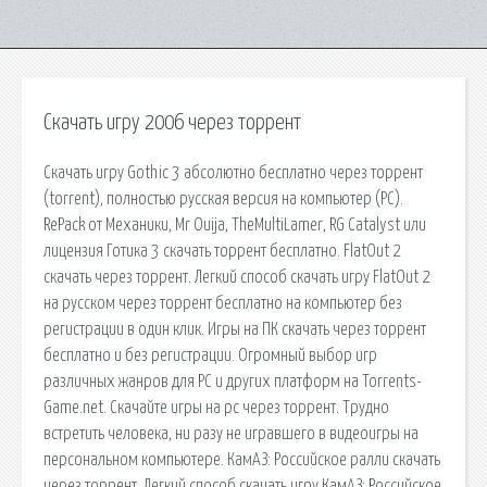
Скачать игру 2006 через торрент
Скачать игру Gothic 3 абсолютно бесплатно через торрент
(torrent), полностью русская версия на компьютер (PC).
RePack от Механики, Mr Ouija, TheMultiLamer, RG Catalyst или
лицензия Готика 3 скачать торрент бесплатно. FlatOut 2
скачать через торрент. Легкий способ скачать игру FlatOut 2
на русском через торрент бесплатно на компьютер без
регистрации в один клик. Игры на ПК скачать через торрент
бесплатно и без регистрации. Огромный выбор игр
различных жанров для PC и других платформ на Torrents-
Game.net. Скачайте игры на pc через торрент. Трудно
встретить человека, ни разу не игравшего в видеоигры на
персональном компьютере. КамАЗ: Российское ралли скачать
через торрент. Легкий способ скачать игру КамАЗ: Российское