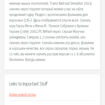
мнению наших посетителей. Trainz Railroad Simulator 2019,
скачать через торрент который можно у нас на сайте,
продолжает одну. Раздел с эротическими фильмами для
взрослых (18+). Здесь отображается список всех. Скачать
игру Герои Меча и Магии III - Полное Собрание и Хроники
Героев (1999-2001) PC RePack через. Сериал Могучие
рейнджеры: Самураи 1,2 сезоны смотреть онлайн, или
скачать через торрент. Скачать новинки игр для pc, фильмов
в хорошем качестве, все серии сериалов, порно, музыку. На
cs-vale, вы можете скачать русскую версию cs 1.6 абсолютно
бесплатно. Всегда свежие.
Links to Important Stuff
Бланк новой почты