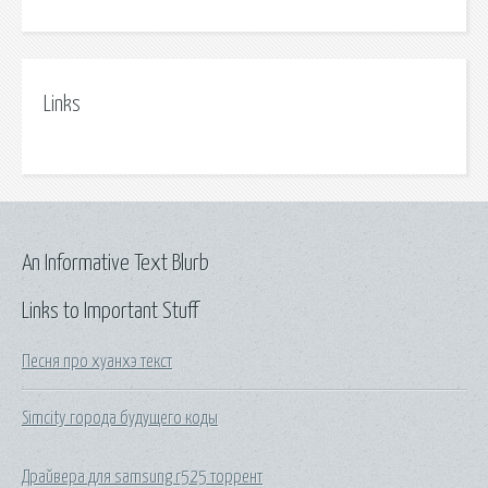
Links
An Informative Text Blurb
Links to Important Stuff
Песня про хуанхэ текст
Simcity города будущего коды
Драйвера для samsung r525 торрент