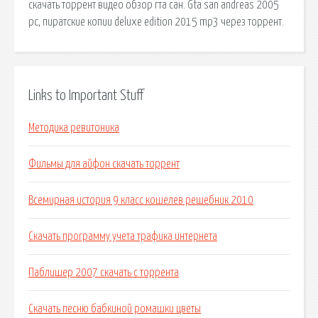
скачать торрент видео обзор гта сан. Gta san andreas 2005
pc, пиратские копии deluxe edition 2015 mp3 через торрент.
Links to Important Stuff
Методика ревитоника
Фильмы для айфон скачать торрент
Всемирная история 9 класс кошелев решебник 2010
Скачать программу учета трафика интернета
Паблишер 2007 скачать с торрента
Скачать песню бабкиной ромашки цветы