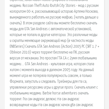
модами. Russian Theft Auto Ibutsk City Stories - мод с русским
колоритом 00-х, рассказывающий историю Артема Носкова,
вынужденного работать на русскую мафию, (читать дальше и
скачать). В этом разделе сайта вы можете бесплатно скачать
моды для GTA San Andreas с автоматической установкой,
которые не попали в другие категории. Это различные моды
и скрипты меняющие окружающий мир (в частности моды
ENBSeries) Скачать GTA San Andreas (Action) 2005 PC (SRT 1.7 +
Oblivion 2010) через торрент бесплатно на ПК, русская
версия от механики Это простая ГТА СА с 2умя глобальными
модами…. GTA San Andreas - культовая игра, которая стала
хитом с момента выхода в далеком 2005 году. На данный
момент игра не потеряла популярность совсем, а только.
Формата, запустить и следовать. Трейнеры для гта са,
управление ресурсами игры и другие проги. Скачать клиент с
глобальными модами. Barbie horse adventures скачать
торрент. Гта сан андреас делюкс гта сан андреас
возвращение коды гта сан андреас качок gta сан андреас