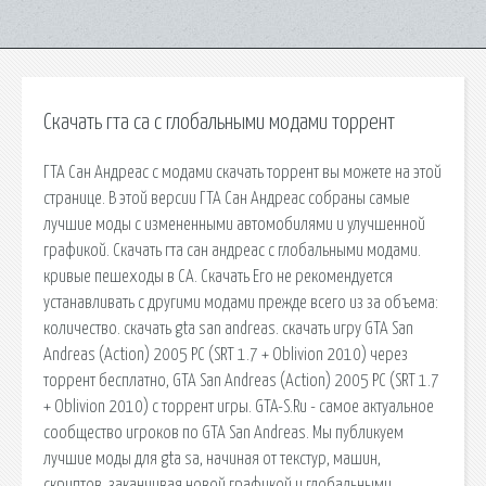
Скачать гта са с глобальными модами торрент
ГТА Сан Андреас с модами скачать торрент вы можете на этой
странице. В этой версии ГТА Сан Андреас собраны самые
лучшие моды с измененными автомобилями и улучшенной
графикой. Скачать гта сан андреас с глобальными модами.
кривые пешеходы в СА. Скачать Его не рекомендуется
устанавливать с другими модами прежде всего из за объема:
количество. скачать gta san andreas. скачать игру GTA San
Andreas (Action) 2005 PC (SRT 1.7 + Oblivion 2010) через
торрент бесплатно, GTA San Andreas (Action) 2005 PC (SRT 1.7
+ Oblivion 2010) с торрент игры. GTA-S.Ru - самое актуальное
сообщество игроков по GTA San Andreas. Мы публикуем
лучшие моды для gta sa, начиная от текстур, машин,
скриптов, заканчивая новой графикой и глобальными