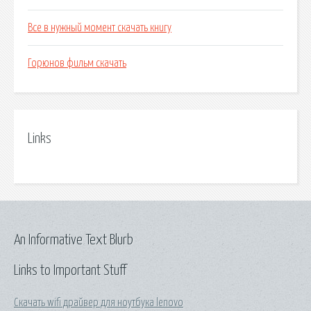
Все в нужный момент скачать книгу
Горюнов фильм скачать
Links
An Informative Text Blurb
Links to Important Stuff
Скачать wifi драйвер для ноутбука lenovo