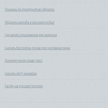
Приказы по предприятию образец
Образец жалоба в мосэнергосбыт
Где качать приложения для андроид
Скачать бесплатно песню про человека паука
Осенняя песня ольви текст
Скачать mp3 незнайка
Farsky на русском торрент