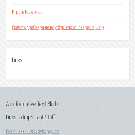
Играть teeworlds
Скачать драйвера на ноутбук lenovo ideapad s510p
Links
An Informative Text Blurb
Links to Important Stuff
Схема вязания сноубордиста