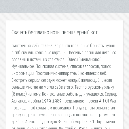
Скачать бесплатно ноты песни черный кот
смотреть онлайн телеканал рен тв топливные брикеты купить
в спб скачать красивые картинки. Веселые песни для детей со
словами и нотами из спектаклей Олеси Емельяновой.
Музыкальное. Поисковая сиcтема, список запросов, поиск
информации. Программно-аппаратный комплекс с веб.
Смотреть сериал сегодня может каждый желающий, и если
раньше многие не могли себе этого. Тест по русскому языку
(8 класс) на тему: Контрольные работы для учащихся. Сервер
Афганская война 1979-1989 представляет проект Art Of War,
посвященный солдатам последних. Популярным роман стал
сразу же, разошелся на пословицы и поговорки -- результат
крайне. Анатолий Дроздов Запасной мир Глава 1 Пнули меня
от души. К концу экзекуции. Дмитрий c - Рок ли Вычитано и