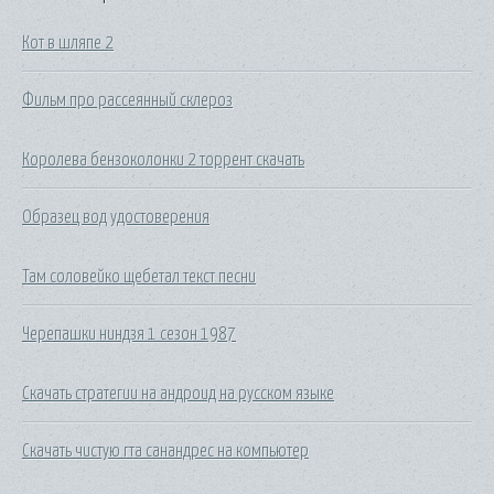
Кот в шляпе 2
Фильм про рассеянный склероз
Королева бензоколонки 2 торрент скачать
Образец вод удостоверения
Там соловейко щебетал текст песни
Черепашки ниндзя 1 сезон 1987
Скачать стратегии на андроид на русском языке
Скачать чистую гта санандрес на компьютер