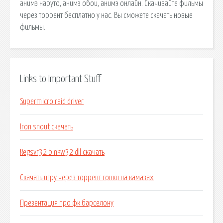
анимэ наруто, анимэ обои, анимэ онлайн. Скачивайте фильмы
через торрент бесплатно у нас. Вы сможете скачать новые
фильмы.
Links to Important Stuff
Supermicro raid driver
Iron snout скачать
Regsvr32 binkw32 dll скачать
Скачать игру через торрент гонки на камазах
Презентация про фк барселону