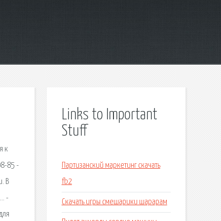
Links to Important
Stuff
я к
8-85 -
Партизанский маркетинг скачать
. В
fb2
… -
Скачать игры смешарики шарарам
для