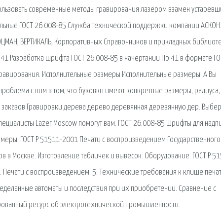
ользовать современные методы гравирования лазером взамен устарев
льные ГОСТ 26.008-85 Служба технической поддержки компании АСКОН
ОЦМАН, ВЕРТИКАЛЬ, Корпоративных Справочников и прикладных библиоте
.41 Разработка шрифта ГОСТ 26.008-85 в начертании Пр.41 в формате ГО
равирования. Исполнительные размеры Исполнительные размеры. А Вы
проблема с ним в том, что буковки имеют конкретные размеры, радиуса,
х заказов Гравировки дерева дерево деревянная деревянную дер. Выбе
ециалисты Lazer Moscow помогут вам. ГОСТ 26.008-85 Шрифты для надп
меры. ГОСТ Р 51511-2001 Печати с воспроизведением Государственного
в в Москве. Изготовление табличек и вывесок. Оборудование. ГОСТ Р 5
. Печати с воспроизведением. 5. Технические требования к клише печат
ределанные автоматы и последствия при их приобретении. Сравнение с
ированный ресурс об электротехнической промышленности.