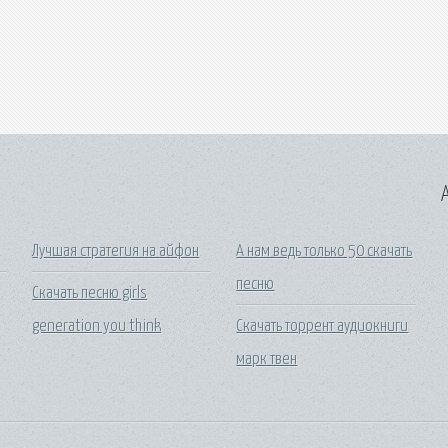
A
Лучшая стратегия на айфон
А нам ведь только 50 скачать
песню
Скачать песню girls
generation you think
Скачать торрент аудиокниги
марк твен