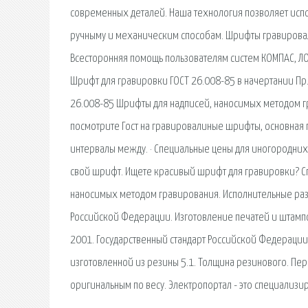
современных деталей. Наша технология позволяет исп
ручныму и механическим способам. Шрифты гравирова
Всесторонняя помощь пользователям систем КОМПАС, Л
Шрифт для гравировки ГОСТ 26.008-85 в начертании Пр
26.008-85 Шрифты для надписей, наносимых методом г
посмотрите Гост на гравировалиные шрифты, основная 
интервалы между. · Специальные цены для иногородни
свой шрифт. Ищете красивый шрифт для гравировки? Сп
наносимых методом гравирования. Исполнительные раз
Российской Федерации. Изготовление печатей и штампо
2001. Государственный стандарт Российской Федерации
изготовленной из резины 5.1. Толщина резинового. Пе
оригинальным по весу. Электропортал - это специализ