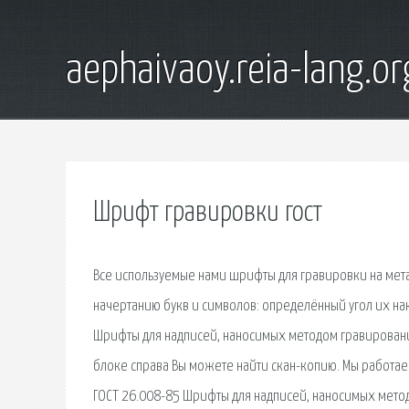
aephaivaoy.reia-lang.or
Шрифт гравировки гост
Все используемые нами шрифты для гравировки на мета
начертанию букв и символов: определённый угол их нак
Шрифты для надписей, наносимых методом гравирования
блоке справа Вы можете найти скан-копию. Мы работа
ГОСТ 26.008-85 Шрифты для надписей, наносимых мето