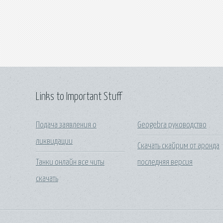
Links to Important Stuff
Подача заявления о
Geogebra руководство
ликвидации
Скачать скайрим от аронда
Танки онлайн все читы
последняя версия
скачать