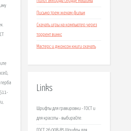
Пилот аккорды сердце машины
шиму
Письмо трем женам фильм
.
Скачать игры на компьютер через
к.
торрент винкс
СТ
Мастерс и джонсон книги скачать
рите
исей,
 герба
Links
1511-
и,
Шрифты для гравировки - ГОСТ и
для красоты - выбирайте.
ГОСТ 26.008-85 Шрифты для