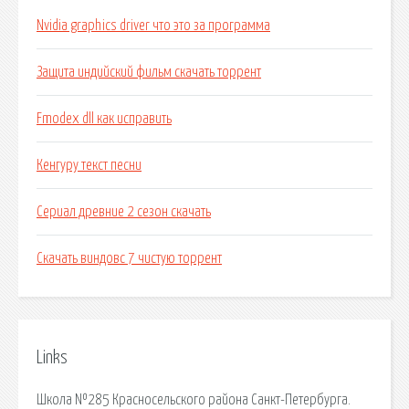
Nvidia graphics driver что это за программа
Защита индийский фильм скачать торрент
Fmodex dll как исправить
Кенгуру текст песни
Сериал древние 2 сезон скачать
Скачать виндовс 7 чистую торрент
Links
Школа №285 Красносельского района Санкт-Петербурга.