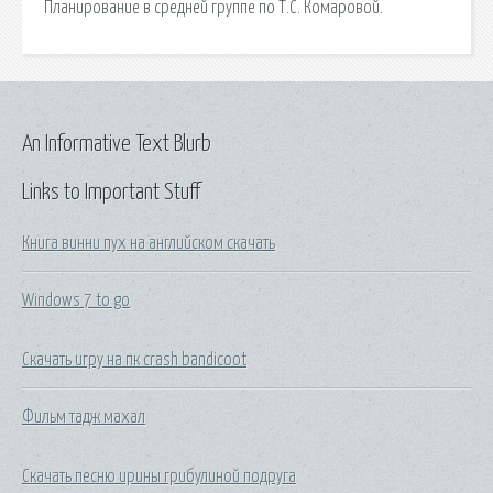
Планирование в средней группе по Т.С. Комаровой.
An Informative Text Blurb
Links to Important Stuff
Книга винни пух на английском скачать
Windows 7 to go
Скачать игру на пк crash bandicoot
Фильм тадж махал
Скачать песню ирины грибулиной подруга