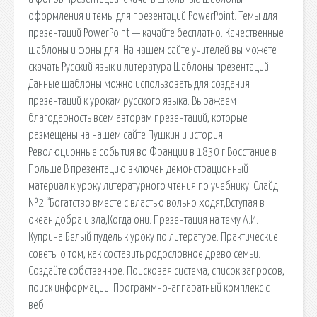
оформления и темы для презентаций PowerPoint. Темы для
презентаций PowerPoint — качайте бесплатно. Качественные
шаблоны и фоны для. На нашем сайте учителей вы можете
скачать Русский язык и литература Шаблоны презентаций.
Данные шаблоны можно использовать для создания
презентаций к урокам русского языка. Выражаем
благодарность всем авторам презентаций, которые
размещены на нашем сайте Пушкин и история
Революционные события во Франции в 1830 г Восстание в
Польше В презентацию включен демонстрационный
материал к уроку литературного чтения по учебнику. Слайд
№2 “Богатство вместе с властью вольно ходят,Вступая в
океан добра и зла,Когда они. Презентация на тему А.И.
Куприна Белый пудель к уроку по литературе. Практические
советы о том, как составить родословное древо семьи.
Создайте собственное. Поисковая сиcтема, список запросов,
поиск информации. Программно-аппаратный комплекс с
веб.