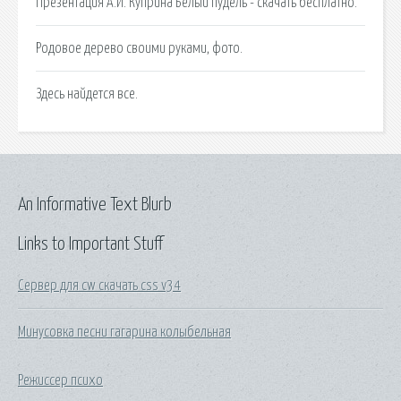
Презентация А.И. Куприна Белый пудель - скачать бесплатно.
Родовое дерево своими руками, фото.
Здесь найдется все.
An Informative Text Blurb
Links to Important Stuff
Сервер для cw скачать css v34
Минусовка песни гагарина колыбельная
Режиссер психо