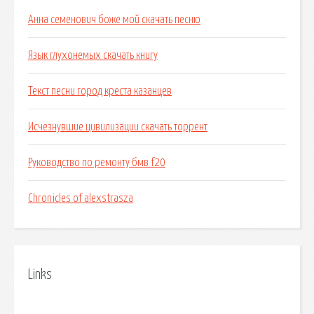
Анна семенович боже мой скачать песню
Язык глухонемых скачать книгу
Текст песни город креста казанцев
Исчезнувшие цивилизации скачать торрент
Руководство по ремонту бмв f20
Chronicles of alexstrasza
Links