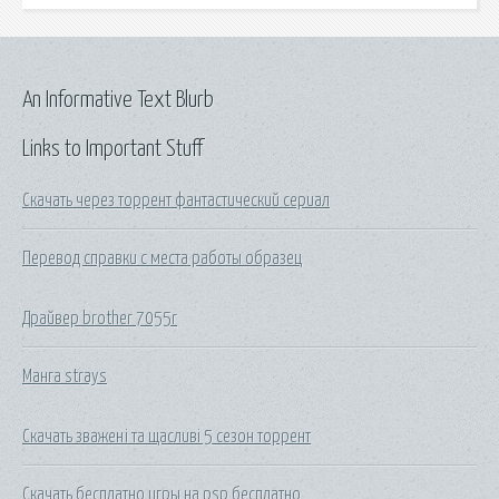
An Informative Text Blurb
Links to Important Stuff
Скачать через торрент фантастический сериал
Перевод справки с места работы образец
Драйвер brother 7055r
Манга strays
Скачать зважені та щасливі 5 сезон торрент
Скачать бесплатно игры на psp бесплатно