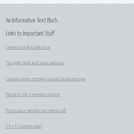
An Informative Text Blurb
Links to Important Stuff
Скачать гта форсаж на пк
Ты гуляй гуляй мой конь аккорды
Скачать через торрент сериал белая ворона
Paradise city 2 скачать торрент
Расписание автобусов гомель спб
S n u f f скачать книгу