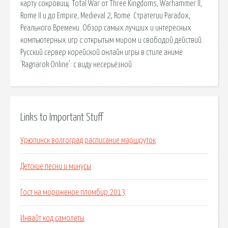
карту сокровищ. Total War от Three Kingdoms, Warhammer II,
Rome II и до Empire, Medieval 2, Rome. Стратегии Paradox,
Реального Времени. Обзор самых лучших и интересных
компьютерных игр с открытым миром и свободой действий.
Русский сервер корейской онлайн игры в стиле аниме
'Ragnarok Online': с виду несерьёзной
Links to Important Stuff
Урюпинск волгоград расписание маршруток
Детские песни и минусы
Гост на мороженое пломбир 2013
Инвайт код самолеты