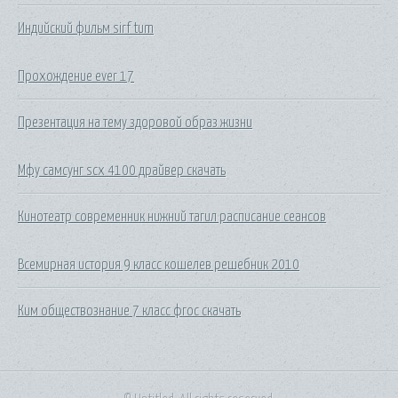
Индийский фильм sirf tum
Прохождение ever 17
Презентация на тему здоровой образ жизни
Мфу самсунг scx 4100 драйвер скачать
Кинотеатр современник нижний тагил расписание сеансов
Всемирная история 9 класс кошелев решебник 2010
Ким обществознание 7 класс фгос скачать