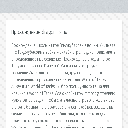
Прохождение dragon rising
Прохождение и коды к игре Ганджубасовые войны. Учитывая,
что Ганджубасовые войны - онлайн игра, трудно представить
определенное прохождение. Прохождение и коды к игре
Триумф: Рождение Империй. Учитывая, что Триумф:
Рождение Империй - онлайн игра, трудно представить
определенное прохождение. Категория: World of Tanks.
Аккаунты в World of Tanks; Выбор премиумного танка для
новичка в World of Tanks. Для онлайн игры mmorpg cтрелялки
нужна регистрация, чтобы стать частью игрового коллектива
и играть бесплатно в браузере и клиентской версии. Если вы
желаете побыть в образе Робинзона, тогда это мод для вас.
Получите карту сокровищ и отправляйтесь в плавание. Total
War Saga: Thrones of Britannia. Действие этой игры из серии