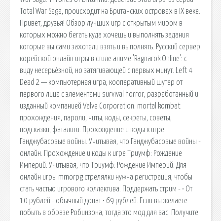
Total War Saga, происходит на Британских островах в IX веке.
Привет, друзья! Обзор лучших игр с открытым миром в
которых можно бегать куда хочешь и выполнять задания
которые вы сами захотели взять и выполнять. Русский сервер
корейской онлайн игры в стиле аниме 'Ragnarok Online': с
виду несерьёзной, но затягивающей с первых минут. Left 4
Dead 2 — компьютерная игра, кооперативный шутер от
первого лица с элементами survival horror, разработанный и
изданный компанией Valve Corporation. mortal kombat:
прохождения, пароли, читы, коды, секреты, советы,
подсказки, фаталити. Прохождение и коды к игре
Ганджубасовые войны. Учитывая, что Ганджубасовые войны -
онлайн. Прохождение и коды к игре Триумф: Рождение
Империй. Учитывая, что Триумф: Рождение Империй. Для
онлайн игры mmorpg cтрелялки нужна регистрация, чтобы
стать частью игрового коллектива. Поддержать стрим - • От
10 рублей - обычный донат • 69 рублей. Если вы желаете
побыть в образе Робинзона, тогда это мод для вас. Получите