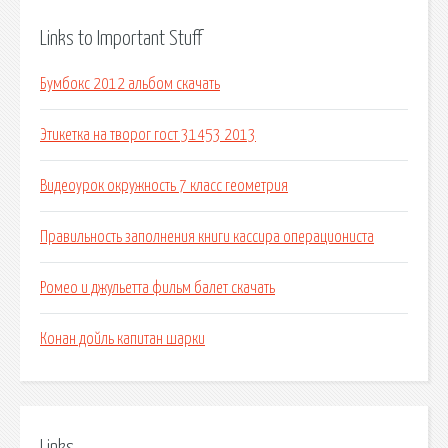
Links to Important Stuff
Бумбокс 2012 альбом скачать
Этикетка на творог гост 31453 2013
Видеоурок окружность 7 класс геометрия
Правильность заполнения книги кассира операциониста
Ромео и джульетта фильм балет скачать
Конан дойль капитан шарки