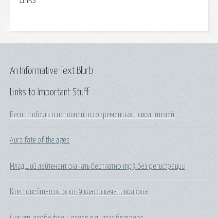
Links
An Informative Text Blurb
Links to Important Stuff
Песни победы в исполнении современных исполнителей
Aura fate of the ages
Младший лейтенант скачать бесплатно mp3 без регистрации
Ким новейшая история 9 класс скачать волкова
Скачать адобе флеш плеер в яндекс браузере