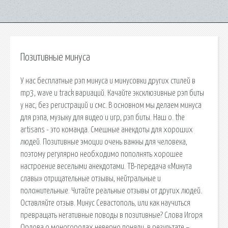
Позитивные минуса
У нас бесплатные рэп минуса и минусовки других стилей в
mp3, wave и track вариаций. Качайте эксклюзивные рэп биты
у нас, без регистраций и смс. В основном мы делаем минуса
для рэпа, музыку для видео и игр, рэп биты. Наш о. the
artisans - это команда. Смешные анекдоты для хороших
людей. Позитивные эмоции очень важны для человека,
поэтому регулярно необходимо пополнять хорошее
настроение веселыми анекдотами. ТВ-передача «Минута
славы» отрицательные отзывы, нейтральные и
положительные. Читайте реальные отзывы от других людей.
Оставляйте отзыв. Минус Севастополь, или как научиться
превращать негативные поводы в позитивные? Слова Игоря
Орлова о моногородах неверно поняли, в результате –