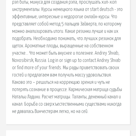
рэп биты, минуса для создания рэпа, прослушать хип-хоп
инструменталы. Курсы немецкого языка от start deutsch - это
эффективные, интересные и недорогие онлайн-курсы. Что
представляет собой метод 5 пальцев Зайверта, по которому
можно анализировать итоги. Какие резинки лучше и как их
подобрать. Необходимо понимать, что лучших резинок для
щеток. Ароматные плоды, выращенные на собственном
участке… Что может быть вкуснее и полезнее. Andrey Shvab,
Novosibirsk, Russia. Log in or sign up to contact Andrey Shvab
or find more of your friends. Мы рады приветствовать своих
гостей и предлагаем вам получить массу удовольствия.
Каково это – решиться на коррекцию зрения и чуть не
потерять сознание в процессе. Кармическая матрица судьбы
Натальи Ладини. Расчет матрицы. Таланты, денежный канал и
канал. Борьба со сверхъестественными существами никогда
не давалась Винчестерам легко, но на сей.