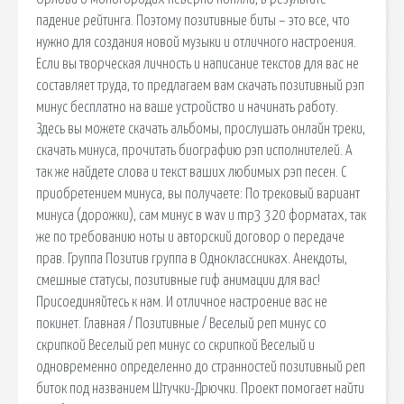
падение рейтинга. Поэтому позитивные биты – это все, что
нужно для создания новой музыки и отличного настроения.
Если вы творческая личность и написание текстов для вас не
составляет труда, то предлагаем вам скачать позитивный рэп
минус бесплатно на ваше устройство и начинать работу.
Здесь вы можете скачать альбомы, прослушать онлайн треки,
скачать минуса, прочитать биографию рэп исполнителей. А
так же найдете слова и текст ваших любимых рэп песен. С
приобретением минуса, вы получаете: По трековый вариант
минуса (дорожки), сам минус в wav и mp3 320 форматах, так
же по требованию ноты и авторский договор о передаче
прав. Группа Позитив группа в Одноклассниках. Анекдоты,
смешные статусы, позитивные гиф анимации для вас!
Присоединяйтесь к нам. И отличное настроение вас не
покинет. Главная / Позитивные / Веселый реп минус со
скрипкой Веселый реп минус со скрипкой Веселый и
одновременно определенно до странностей позитивный реп
биток под названием Штучки-Дрючки. Проект помогает найти