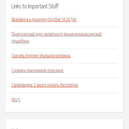
Links to Important Stuff
Драйвера к принтеру brother hl 2030r
Практический курс китайского языка кондрашевский
решебник
Скачать торрент фильм в изгнании
Словарь паронимов описание
Саламандра 2 книга скачать бесплатно
Vbz5