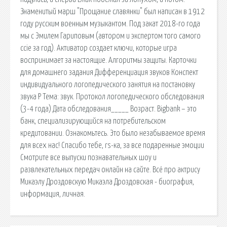
Знаменитый марш "Прощание славянки" был написан в 1912
году русским военным музыкантом. Под закат 2018-го года
мы с Эмилем Гариповым (автором и экспертом того самого
ccie за год). Активатор создает ключи, которые игра
воспринимает за настоящие. Алгоритмы защиты. Карточки
для домашнего задания Дифференциация звуков Конспект
индивидуального логопедического занятия на постановку
звука Р Тема: звук. Протокол логопедического обследования
(3-4 года) Дата обследования_____ Возраст. Bigbank – это
банк, специализирующийся на потребительском
кредитовании. Ознакомьтесь. Это было незабываемое время
для всех нас! Спасибо тебе, rs-ка, за все подаренные эмоции
Смотрите все выпуски познавательных шоу и
развлекательных передач онлайн на сайте. Всё про актрису
Микаэлу Дроздовскую Микаэла Дроздовская - биография,
информация, личная.