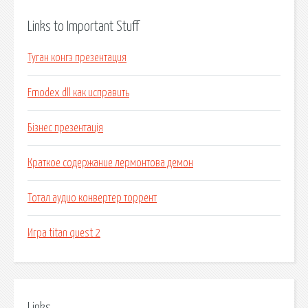
Links to Important Stuff
Туган конгэ презентация
Fmodex dll как исправить
Бізнес презентація
Краткое содержание лермонтова демон
Тотал аудио конвертер торрент
Игра titan quest 2