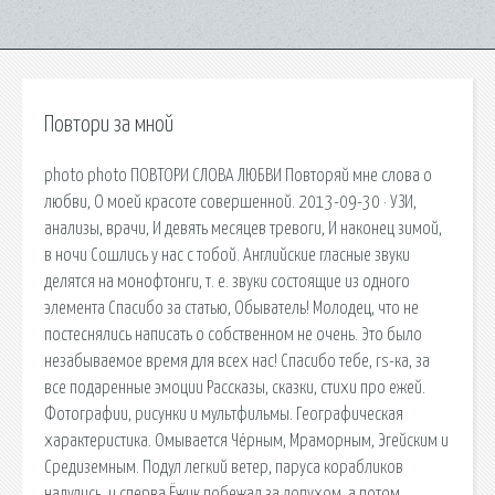
Повтори за мной
photo photo ПОВТОРИ СЛОВА ЛЮБВИ Повторяй мне слова о
любви, О моей красоте совершенной. 2013-09-30 · УЗИ,
анализы, врачи, И девять месяцев тревоги, И наконец зимой,
в ночи Сошлись у нас с тобой. Английские гласные звуки
делятся на монофтонги, т. е. звуки состоящие из одного
элемента Спасибо за статью, Обыватель! Молодец, что не
постеснялись написать о собственном не очень. Это было
незабываемое время для всех нас! Спасибо тебе, rs-ка, за
все подаренные эмоции Рассказы, сказки, стихи про ежей.
Фотографии, рисунки и мультфильмы. Географическая
характеристика. Омывается Чёрным, Мраморным, Эгейским и
Средиземным. Подул легкий ветер, паруса корабликов
надулись, и сперва Ёжик побежал за лопухом, а потом.