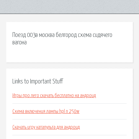
Поезд 003в москва белгород схема сидячего
вагона
Links to Important Stuff
Игры про лего скачать бесплатно на андроид
Схема включения лампы hpl n 250w
Скачать игру катапульта для андроид