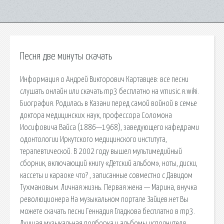
Песня две минуты скачать
Информация о Андрей Викторович Картавцев: все песни
слушать онлайн или скачать mp3 бесплатно на vmusic.я.wiki.
Биография. Родилась в Казани перед самой войной в семье
доктора медицинских наук, профессора Соломона
Иосифовича Вайса (1886—1968), заведующего кафедрами
одонтологии Иркутского медицинского института,
терапевтической. В 2002 году вышел мультимедийный
сборник, включающий книгу «Детский альбом», ноты, диски,
кассеты и караоке что? , записанные совместно с Давидом
Тухмановым. Личная жизнь. Первая жена — Марина, внучка
революционера На музыкальном портале Зайцев.нет Вы
можете скачать песни Геннадия Гладкова бесплатно в mp3.
Лучшая музыкальная подборка и альбомы исполнителя