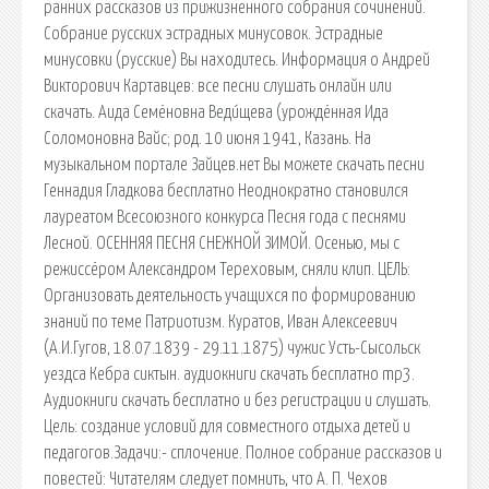
ранних рассказов из прижизненного собрания сочинений.
Собрание русских эстрадных минусовок. Эстрадные
минусовки (русские) Вы находитесь. Информация о Андрей
Викторович Картавцев: все песни слушать онлайн или
скачать. Аида Семёновна Веди́щева (урождённая Ида
Соломоновна Вайс; род. 10 июня 1941, Казань. На
музыкальном портале Зайцев.нет Вы можете скачать песни
Геннадия Гладкова бесплатно Неоднократно становился
лауреатом Всесоюзного конкурса Песня года с песнями
Лесной. ОСЕННЯЯ ПЕСНЯ СНЕЖНОЙ ЗИМОЙ. Осенью, мы с
режиссёром Александром Тереховым, сняли клип. ЦЕЛЬ:
Организовать деятельность учащихся по формированию
знаний по теме Патриотизм. Куратов, Иван Алексеевич
(А.И.Гугов, 18.07.1839 - 29.11.1875) чужис Усть-Сысольск
уездса Кебра сиктын. аудиокниги скачать бесплатно mp3.
Аудиокниги скачать бесплатно и без регистрации и слушать.
Цель: создание условий для совместного отдыха детей и
педагогов.Задачи:- сплочение. Полное собрание рассказов и
повестей: Читателям следует помнить, что А. П. Чехов