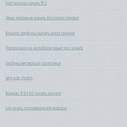
Кейт мортон скачать fb2
Денис майданов скачать бесплатно торрент
Концерт земфиры скачать через торрент
Презентация на английском языке про хоккей
Тербуны автовокзал расписание
Igra pole chudes
Виндовс 8 64 bit скачать торрент
Где качать приложения для андроид