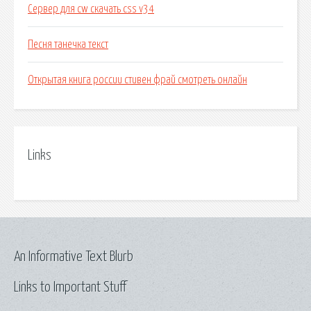
Сервер для cw скачать css v34
Песня танечка текст
Открытая книга россии стивен фрай смотреть онлайн
Links
An Informative Text Blurb
Links to Important Stuff