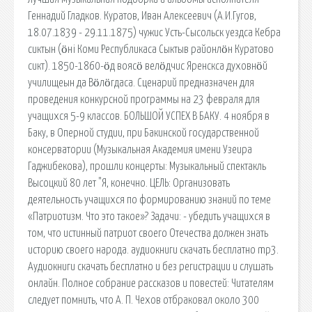
Геннадий Гладков. Куратов, Иван Алексеевич (А.И.Гугов,
18.07.1839 - 29.11.1875) чужис Усть-Сысольск уездса Кебра
сиктын (ӧні Коми Республикаса Сыктыв районлӧн Куратово
сикт). 1850-1860-ӧд воясӧ велӧдчис Яренскса духовнӧй
училищеын да Вӧлӧгдаса. Сценарий предназначен для
проведения конкурсной программы на 23 февраля для
учащихся 5-9 классов. БОЛЬШОЙ УСПЕХ В БАКУ. 4 ноября в
Баку, в Оперной студии, при Бакинской государственной
консерватории (Музыкальная Академия имени Узеира
Гаджибекова), прошли концерты: Музыкальный спектакль
Высоцкий 80 лет "Я, конечно. ЦЕЛЬ: Организовать
деятельность учащихся по формированию знаний по теме
«Патриотизм. Что это такое»? Задачи: - убедить учащихся в
том, что истинный патриот своего Отечества должен знать
историю своего народа. аудиокниги скачать бесплатно mp3.
Аудиокниги скачать бесплатно и без регистрации и слушать
онлайн. Полное собрание рассказов и повестей: Читателям
следует помнить, что А. П. Чехов отбраковал около 300