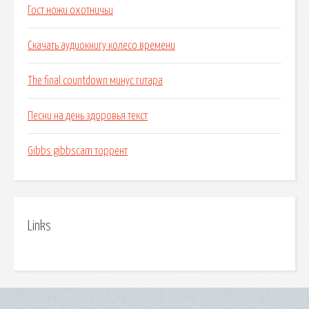
Гост ножи охотничьи
Скачать аудиокнигу колесо времени
The final countdown минус гитара
Песни на день здоровья текст
Gibbs gibbscam торрент
Links