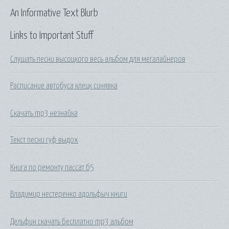
An Informative Text Blurb
Links to Important Stuff
Слушать песни высоцкого весь альбом для мегалайнеров
Расписание автобуса клецк синявка
Скачать mp3 незнайка
Текст песни гуф выдох
Книга по ремонту пассат б5
Владимир нестеренко адольфыч книги
Дельфин скачать бесплатно mp3 альбом