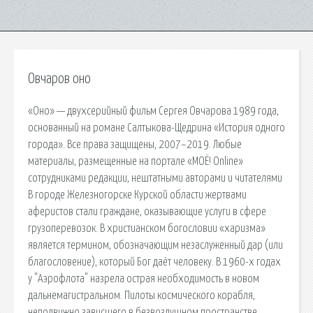
Овчаров оно
«Оно» — двухсерийный фильм Сергея Овчарова 1989 года,
основанный на романе Салтыкова-Щедрина «История одного
города». Все права защищены, 2007–2019. Любые
материалы, размещенные на портале «МОЁ! Online»
сотрудниками редакции, нештатными авторами и читателями
В городе Железногорске Курской области жертвами
аферистов стали граждане, оказывающие услуги в сфере
грузоперевозок. В христианском богословии «харизма»
является термином, обозначающим незаслуженный дар (или
благословение), который Бог даёт человеку. В 1960-х годах
у "Аэрофлота" назрела острая необходимость в новом
дальнемагистральном. Пилоты космического корабля,
неподвижно зависшего в безвоздушном пространстве,