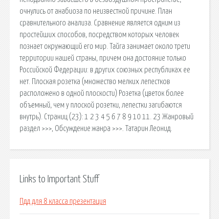
очнулись от анабиоза по неизвестной причине. План
сравнительного анализа. Сравнение является одним из
простейших способов, посредством которых человек
познает окружающий его мир. Тайга занимает около трети
территории нашей страны, причем она достояние только
Российской Федерации: в других союзных республиках ее
нет. Плоская розетка (множество мелких лепестков
расположено в одной плоскости) Розетка (цветок более
объемный, чем у плоской розетки, лепестки загибаются
внутрь). Страниц (23): 1 2 3 4 5 6 7 8 9 10 11. 23 Жанровый
раздел >>>, Обсуждение жанра >>>. Татарин Леонид.
Links to Important Stuff
Пдд для 8 класса презентация