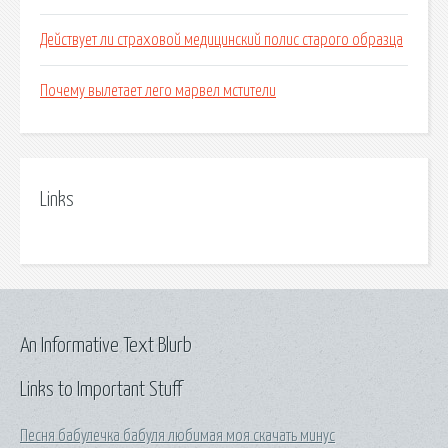
Действует ли страховой медицинский полис старого образца
Почему вылетает лего марвел мстители
Links
An Informative Text Blurb
Links to Important Stuff
Песня бабулечка бабуля любимая моя скачать минус