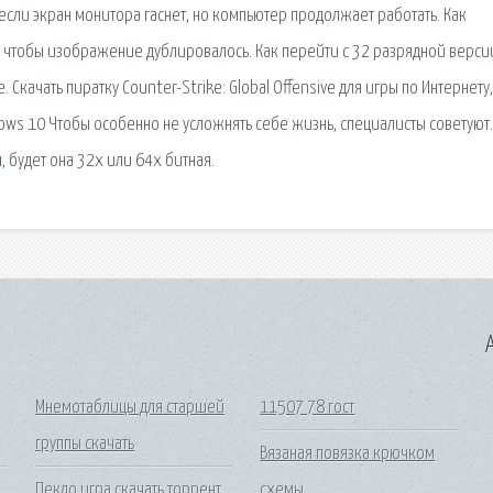
если экран монитора гаснет, но компьютер продолжает работать. Как
к, чтобы изображение дублировалось. Как перейти с 32 разрядной верси
качать пиратку Counter-Strike: Global Offensive для игры по Интернету,
dows 10 Чтобы особенно не усложнять себе жизнь, специалисты советуют.
, будет она 32х или 64х битная.
A
Мнемотаблицы для старшей
11507 78 гост
группы скачать
Вязаная повязка крючком
Пекло игра скачать торрент
схемы