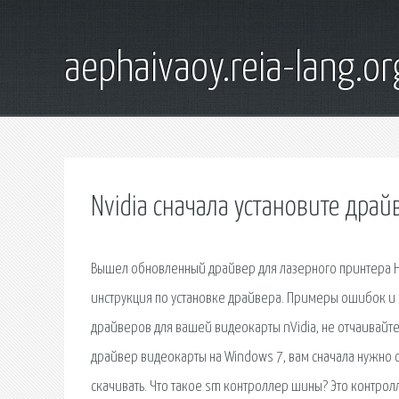
aephaivaoy.reia-lang.or
Nvidia сначала установите драйв
Вышел обновленный драйвер для лазерного принтера HP
инструкция по установке драйвера. Примеры ошибок и 
драйверов для вашей видеокарты nVidia, не отчаивайте
драйвер видеокарты на Windows 7, вам сначала нужно о
скачивать. Что такое sm контроллер шины? Это контро