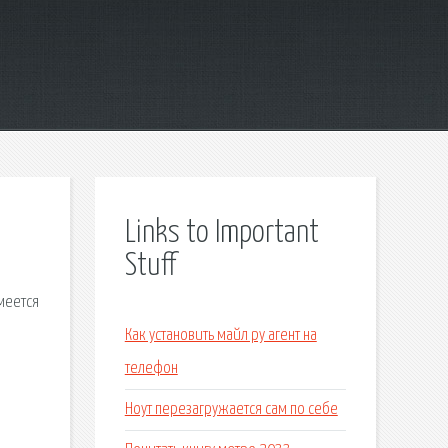
Links to Important
Stuff
меется
Как установить майл ру агент на
телефон
Ноут перезагружается сам по себе