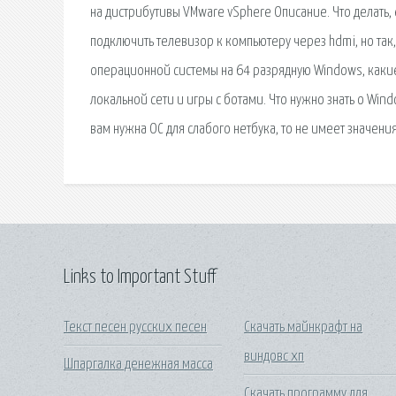
на дистрибутивы VMware vSphere Описание. Что делать, 
подключить телевизор к компьютеру через hdmi, но та
операционной системы на 64 разрядную Windows, какие. С
локальной сети и игры с ботами. Что нужно знать о Win
вам нужна ОС для слабого нетбука, то не имеет значения
Links to Important Stuff
Текст песен русских песен
Скачать майнкрафт на
виндовс хп
Шпаргалка денежная масса
Скачать программу для