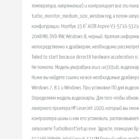
температура, напряжение) и контролирует все эти пока
turbo_monitor_medium_size_window.reg, а потом запуск
конфигурации: Ноутбук 15.6" ACER Aspire V3-571G-53216G
2048 Мб, DVD-RW, Windows 8, черный. Краткая информац
непосредственно к драйверам, необходимо рассмотреть 
failed to start because dirrectX hardware acceleration 
Не помогло. Модель ультрабука asus ux303ub, видеокар
Ниже вы найдете ссылки на все необходимые драйвера
Windows 7, 8.1 и Windows. При установке ПО для видеок
Определяем модель видеокарты. Для того чтобы обнов
лазерного принтера HP LaserJet 1020, который вы смож
контроллера шины и как его установить. распаковывает
запускаете TurboBoostSetup.exe. Здрасте, планирую бра