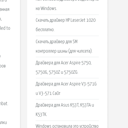
ta и
на Windows.
анная
,
Скачать драйвер HP LaserJet 1020
led to
бесплатно.
Скачать драйвер для SM
контроллер шины (для чипсета).
D
Драйвера для Acer Aspire 5750,
еров
5750G, 5750Z и 5750ZG.
Драйвера для Acer Aspire V3-571G
и V3-571 Сайт
mbat.
Драйвера для Asus K53T, K53TA и
K53TK.
ылки
Windows остановила это устройство