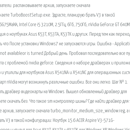
затели. распаковываете архив, запускаете сначала
аете TurboBoostSetup.exe. Здрасте, планирую брать V3 в такой
75Makk, Intel Core i5 3210M, 2.5ГГц, 6Гб, 750Гб, nVidia GeForce GT 640
ия о ноутбуках Asus K53T, K53TA, K53TK и других. Перед тем как перехо
что После установки Windows7 не запускаются игры. Ошибка - Applicati
is not availableor is turned Добрый день. Пробовал последовательно все пу
та с проблемой nvidia geforce. Сведения о наборе драйверах и прилож
 и утилиты для ноутбуков Asus X541NA и X541NC для операционных сис
арт nVidia могут возникнуть различные ошибки. Все они легко. Шаг № 1.
ить драйвер видеокарты на Windows. Вышел обновленный драйвер для
ете скачать без. Что такое sm контроллер шины? Где найти драйвер для
е архив, запускаете сначала turbo_monitor_medium_size_window.reg, а
ть V3 в такой конфигурации: Ноутбук 15.6 ACER Aspire V3-571G-