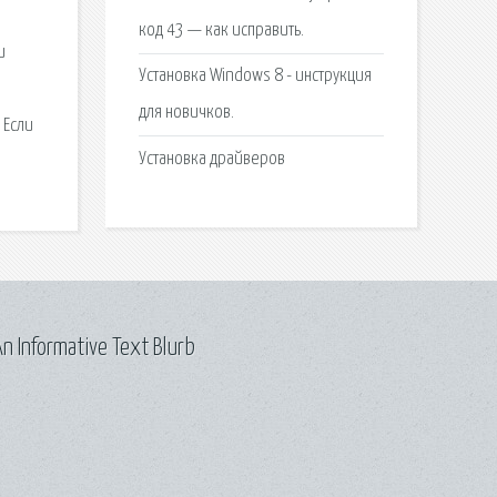
код 43 — как исправить.
и
Установка Windows 8 - инструкция
для новичков.
 Если
Установка драйверов
n Informative Text Blurb