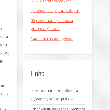
Почитать книгу метро 2033
Презентация аграрная реформа
Образец характеристика на
M —
учащегося 9 класса
дить
on has
Скачать музыку инструменты
нкты.
ениях.
тем
Links
 sm
Не устанавливается драйвер на
 потом
видеокарту nVidia: причины.
Как обновить драйвера видеокарты