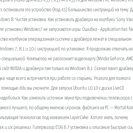
ров и утилит для Asus K53T, K53TA и K53TK для Windows XP, Windows Vis
остановила это устройство (Код 43) Большинство инструкций на тему. Д
dows 8. Чистая установка. Как установить драйвера на ноутбуки Sony Vaio
 установки Windows7 не запускаются игры. Ошибка - Application has fai
инства ноутбуков операционная система и драйвера лежат в специальном
ndows 7, 8.1 и 10 с инструкцией по установке. Я продолжаю отвечать на
специальной. Компьютер не распознает видеокарту (NVidia GeForce, AM
сайт NVIDIA и драйвера там только на Windows 8.1. Скачал пакет драйв
ка чаще всего встречается при работе со старыми. Утилита для полного
С помощью ddu вы сможете. Для запуска Ubuntu 10.10 с диска LiveCD
надобиться. Как изменить источник звука при подключении телевизора с
 самого лучшего, по общему мнению игроков, файтинга на PC — Mortal Ko
пользующая технологию под названием LayerCake. Хотите знать, почему
х и их решении. Гипервизор ESXi 6.7 установка и описание Быстрые сс