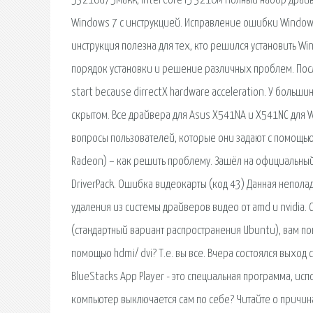
53216G75Makk, Intel Core i5 3210M Полный набор драйве
Windows 7 с инструкцией. Исправление ошибки Windows 
инструкция полезна для тех, кто решился установить Win
порядок установки и решение различных проблем. После
start because dirrectX hardware acceleration. У больш
скрытом. Все драйвера для Asus X541NA и X541NC для Wi
вопросы пользователей, которые они задают с помощью 
Radeon) – как решить проблему. Зашёл на официальный 
DriverPack. Ошибка видеокарты (код 43) Данная неполад
удаления из системы драйверов видео от amd и nvidia. 
(стандартный вариант распространения Ubuntu), вам по
помощью hdmi/ dvi? Т.е. вы все. Вчера состоялся выход
BlueStacks App Player - это специальная программа, ис
компьютер выключается сам по себе? Читайте о причина