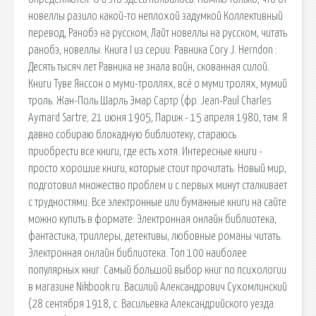
новеллы разило какой-то неплохой задумкой Коллективный
перевод, Ранобэ на русском, Лайт новеллы на русском, читать
ранобэ, новеллы. Книга I из серии: Равника Cory J. Herndon :
Десять тысяч лет Равника не знала войн, скованная силой.
Книги Туве Янссон о муми-троллях, всё о муми тролях, мумий
троль. Жан-Поль Шарль Эмар Сартр (фр. Jean-Paul Charles
Aymard Sartre; 21 июня 1905, Париж - 15 апреля 1980, там. Я
давно собираю блокадную библиотеку, стараюсь
приобрести все книги, где есть хотя. Интересные книги -
просто хорошие книги, которые стоит прочитать. Новый мир,
подготовил множество проблем и с первых минут сталкивает
с трудностями. Все электронные или бумажные книги на сайте
можно купить в формате: Электронная онлайн библиотека,
фантастика, триллеры, детективы, любовные романы читать.
Электронная онлайн библиотека. Топ 100 наиболее
популярных книг. Самый большой выбор книг по психологии
в магазине Nikbook.ru. Василий Александрович Сухомлинский
(28 сентября 1918, с. Васильевка Александрийского уезда.