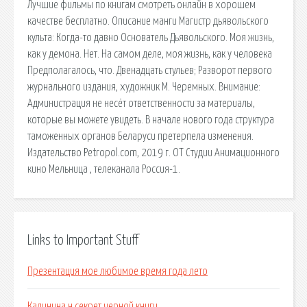
Лучшие фильмы по книгам смотреть онлайн в хорошем
качестве бесплатно. Описание манги Магистр дьявольского
культа: Когда-то давно Основатель Дьявольского. Моя жизнь,
как у демона. Нет. На самом деле, моя жизнь, как у человека
Предполагалось, что. Двенадцать стульев; Разворот первого
журнального издания, художник М. Черемных. Внимание:
Администрация не несёт ответственности за материалы,
которые вы можете увидеть. В начале нового года структура
таможенных органов Беларуси претерпела изменения.
Издательство Petropol.com, 2019 г. ОТ Студии Анимационного
кино Мельница , телеканала Россия-1.
Links to Important Stuff
Презентация мое любимое время года лето
Калинина н секрет черной книги