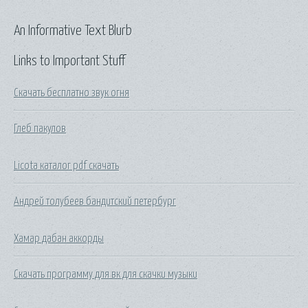
An Informative Text Blurb
Links to Important Stuff
Скачать бесплатно звук огня
Глеб пакулов
Licota каталог pdf скачать
Андрей толубеев бандитский петербург
Хамар дабан аккорды
Скачать программу для вк для скачки музыки