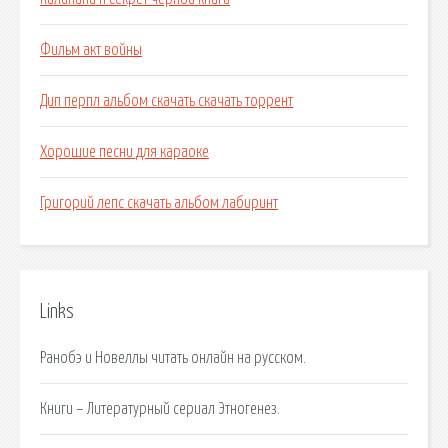
Фильм акт войны
Дип перпл альбом скачать скачать торрент
Хорошие песни для караоке
Григорий лепс скачать альбом лабиринт
Links
Ранобэ и Новеллы читать онлайн на русском.
Книги – Литературный сериал Этногенез.